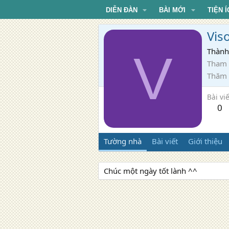
DIỄN ĐÀN
BÀI MỚI
TIỆN Í
Vis
V
Thành
Tham 
Thăm
Bài viế
0
Tường nhà
Bài viết
Giới thiệu
Chúc một ngày tốt lành ^^