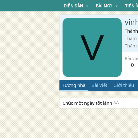
DIỄN ĐÀN
BÀI MỚI
TIỆN Í
vin
V
Thành
Tham 
Thăm
Bài viế
0
Tường nhà
Bài viết
Giới thiệu
Chúc một ngày tốt lành ^^