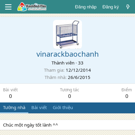
Đăng nhập
Đăng ký
vinarackbaochanh
Thành viên
·
33
Tham gia
12/12/2014
Thăm nhà
26/6/2015
Bài viết
Tương tác
Điểm
0
0
0
Tường nhà
Bài viết
Giới thiệu
Chúc một ngày tốt lành ^^