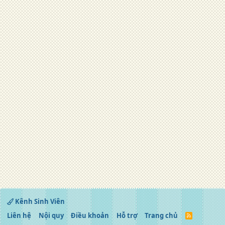
Kênh Sinh Viên
Liên hệ
Nội quy
Điều khoản
Hỗ trợ
Trang chủ
R
S