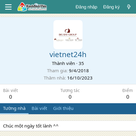
Đăng nhập
Đăng ký
vietnet24h
Thành viên
·
35
Tham gia
9/4/2018
Thăm nhà
16/10/2023
Bài viết
Tương tác
Điểm
0
0
0
Tường nhà
Bài viết
Giới thiệu
Chúc một ngày tốt lành ^^