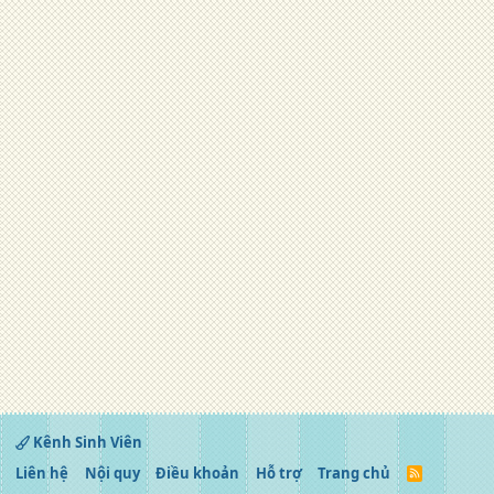
Kênh Sinh Viên
Liên hệ
Nội quy
Điều khoản
Hỗ trợ
Trang chủ
R
S