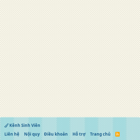
Kênh Sinh Viên
Liên hệ
Nội quy
Điều khoản
Hỗ trợ
Trang chủ
R
S