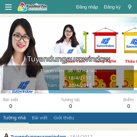
Đăng nhập
Đăng ký
Tuyendungeurowindow
Thành viên
·
36
·
từ
Hà Nội
Tham gia
18/4/2017
Thăm nhà
28/4/2017
Bài viết
Tương tác
Điểm
0
0
0
Tường nhà
Bài viết
Giới thiệu
Tuyendungeurowindow
18/4/2017