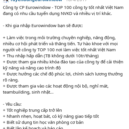
Công ty CP Eurowindow - TOP 100 công ty tốt nhất Việt Nam
đang có nhu cầu tuyển dụng NVKD và nhiều vị trí khác.
- Khi gia nhập Eurowindow bạn sẽ được:
+ Làm việc trong môi trường chuyên nghiệp, năng động,
nhiều cơ hội phát triển và thăng tiến. Tự hào khoe với mọi
người về công ty TOP 100 nơi làm việc tốt nhất Việt Nam
+ Thu nhập hấp dẫn (TB không dưới 10tr/tháng)
+ Được tham gia nhiều khóa đào tạo của công ty để cải thiện
kỹ năng và nâng cao trình độ
+ Được hưởng các chế độ phúc lợi, chính sách lương thưởng
rõ ràng.
+ Được tham gia vào các hoạt động nội bộ, nghỉ mát,
teambuilding, sinh nhật...
- Yêu cầu:
+ Tốt nghiệp trung cấp trở lên
+ Nhanh nhẹn, hoạt bát, có kỹ năng giao tiếp tốt
+ Biết sử dụng tin học văn phòng cơ bản
+ Biết lập kế hoạch và báo cáo