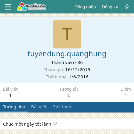
Đăng nhập
Đăng ký
T
tuyendung.quanghung
Thành viên
·
36
Tham gia
16/12/2015
Thăm nhà
1/6/2016
Bài viết
Tương tác
Điểm
1
0
1
Tường nhà
Bài viết
Giới thiệu
Chúc một ngày tốt lành ^^