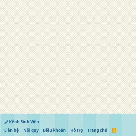
Kênh Sinh Viên
Liên hệ
Nội quy
Điều khoản
Hỗ trợ
Trang chủ
R
S