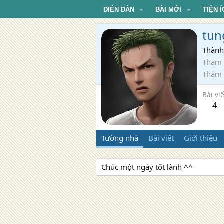
DIỄN ĐÀN
BÀI MỚI
TIỆN Í
tun
Thành
Tham 
Thăm
Bài viế
4
Tường nhà
Bài viết
Giới thiệu
Chúc một ngày tốt lành ^^