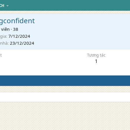
CH
gconfident
 viên
·
38
gia
7/12/2024
 nhà
23/12/2024
t
Tương tác
1