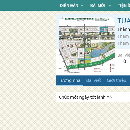
DIỄN ĐÀN
BÀI MỚI
TIỆN Í
TU
Thành
Tham 
Thăm
Bài viế
0
Tường nhà
Bài viết
Giới thiệu
Chúc một ngày tốt lành ^^