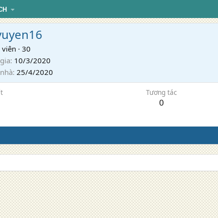
CH
yuyen16
 viên
·
30
gia
10/3/2020
 nhà
25/4/2020
t
Tương tác
0