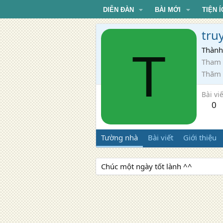
DIỄN ĐÀN
BÀI MỚI
TIỆN Í
tru
T
Thành
Tham 
Thăm
Bài viế
0
Tường nhà
Bài viết
Giới thiệu
Chúc một ngày tốt lành ^^