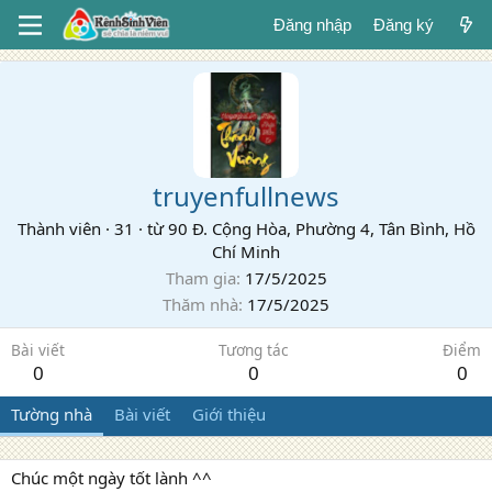
Đăng nhập
Đăng ký
truyenfullnews
Thành viên
·
31
·
từ
90 Đ. Cộng Hòa, Phường 4, Tân Bình, Hồ
Chí Minh
Tham gia
17/5/2025
Thăm nhà
17/5/2025
Bài viết
Tương tác
Điểm
0
0
0
Tường nhà
Bài viết
Giới thiệu
Chúc một ngày tốt lành ^^