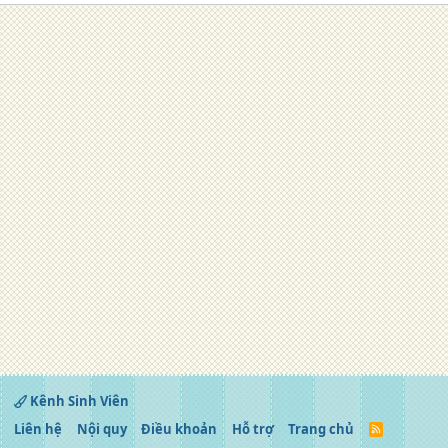
Kênh Sinh Viên
Liên hệ
Nội quy
Điều khoản
Hỗ trợ
Trang chủ
R
S