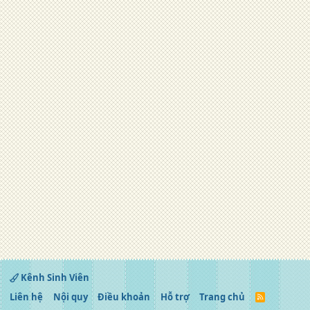
Kênh Sinh Viên
Liên hệ
Nội quy
Điều khoản
Hỗ trợ
Trang chủ
R
S