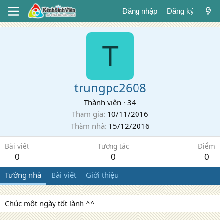
Đăng nhập
Đăng ký
T
trungpc2608
Thành viên
·
34
Tham gia
10/11/2016
Thăm nhà
15/12/2016
Bài viết
Tương tác
Điểm
0
0
0
Tường nhà
Bài viết
Giới thiệu
Chúc một ngày tốt lành ^^