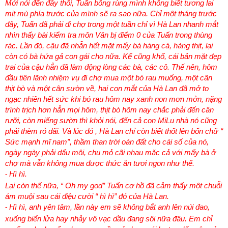
Mới nói đến đây thôi, Tuấn bỗng rùng mình không biết tương lai
mịt mù phía trước của mình sẽ ra sao nữa. Chỉ một tháng trước
đây, Tuấn đã phải đi chợ trong một tuần chỉ vì Hà Lan nhanh mắt
nhìn thấy bài kiểm tra môn Văn bị điểm 0 của Tuấn trong thùng
rác. Lần đó, cậu đã nhẵn hết mặt mấy bà hàng cá, hàng thịt, lại
còn có bà hứa gả con gái cho nữa. Kể cũng khổ, cái bản mặt đẹp
trai của cậu hẳn đã làm động lòng các bà, các cô. Thế nên, hôm
đầu tiên lãnh nhiệm vụ đi chợ mua một bó rau muống, một cân
thịt bò và một cân sườn về, hai con mắt của Hà Lan đã mở to
ngạc nhiên hết sức khi bó rau hôm nay xanh non mơn mởn, nặng
trình trịch hơn hẳn mọi hôm, thịt bò hôm nay chắc phải đến cân
rưỡi, còn miếng sườn thì khỏi nói, đến cả con MiLu nhà nó cũng
phải thèm rỏ dãi. Và lúc đó , Hà Lan chỉ còn biết thốt lên bốn chữ “
Sức mạnh mĩ nam”, thầm than trời oán đất cho cái số của nó,
ngày ngày phải dẩu môi, chu mỏ cãi nhau mặc cả với mấy bà ở
chợ mà vẫn không mua được thức ăn tươi ngon như thế.
Hì hì.
-
Lại còn thế nữa, “ Oh my god” Tuấn cơ hồ đã cảm thấy một chuỗi
ám muội sau cái điệu cười “ hì hì” đó của Hà Lan.
Hì hì, anh yên tâm, lần này em sẽ không bắt anh lên núi đao,
-
xuống biển lửa hay nhảy vô vạc dầu đang sôi nữa đâu. Em chỉ