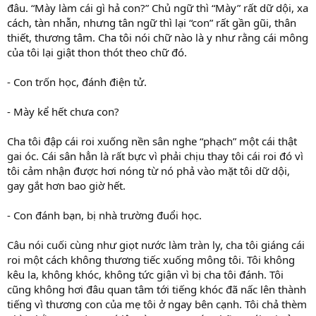
đâu. “Mày làm cái gì hả con?” Chủ ngữ thì “Mày” rất dữ dội, xa
cách, tàn nhẫn, nhưng tân ngữ thì lại “con” rất gần gũi, thân
thiết, thương tâm. Cha tôi nói chữ nào là y như rằng cái mông
của tôi lại giật thon thót theo chữ đó.
- Con trốn học, đánh điện tử.
- Mày kể hết chưa con?
Cha tôi đập cái roi xuống nền sân nghe “phạch” một cái thật
gai óc. Cái sân hẳn là rất bực vì phải chịu thay tôi cái roi đó vì
tôi cảm nhận được hơi nóng từ nó phả vào mặt tôi dữ dội,
gay gắt hơn bao giờ hết.
- Con đánh bạn, bị nhà trường đuổi học.
Câu nói cuối cùng như giọt nước làm tràn ly, cha tôi giáng cái
roi một cách không thương tiếc xuống mông tôi. Tôi không
kêu la, không khóc, không tức giận vì bị cha tôi đánh. Tôi
cũng không hơi đâu quan tâm tới tiếng khóc đã nấc lên thành
tiếng vì thương con của mẹ tôi ở ngay bên cạnh. Tôi chả thèm