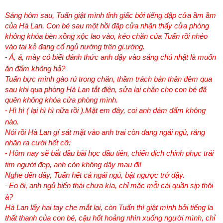
Sáng hôm sau, Tuấn giật mình tỉnh giấc bởi tiếng đập cửa ầm ầm
của Hà Lan. Con bé sau một hồi đập cửa nhận thấy cửa phòng
không khóa bèn xồng xộc lao vào, kéo chăn của Tuấn rồi nhéo
vào tai kẻ đang cố ngủ nướng trên gi.ường.
Á, á, mày có biết đánh thức anh dậy vào sáng chủ nhật là muốn
-
ăn đấm không hả?
Tuấn bực mình gào rú trong chăn, thầm trách bản thân đêm qua
sau khi qua phòng Hà Lan tắt điện, sửa lại chăn cho con bé đã
quên không khóa cửa phòng mình.
Hì hì ( lại hì hì nữa rồi ).Mặt em đây, coi anh dám đấm không
-
nào.
Nói rồi Hà Lan gí sát mặt vào anh trai còn đang ngái ngủ, răng
nhăn ra cười hết cỡ:
Hôm nay sẽ bắt đầu bài học đầu tiên, chiến dịch chinh phục trái
-
tim người đẹp, anh còn không dậy mau đi!
Nghe đến đây, Tuấn hết cả ngái ngủ, bật ngược trở dậy.
Eo ôi, anh ngủ biến thái chưa kìa, chỉ mặc mỗi cái quần sịp thôi
-
à?
Hà Lan lấy hai tay che mắt lại, còn Tuấn thì giật mình bởi tiếng la
thất thanh của con bé, cậu hốt hoảng nhìn xuống người mình, chỉ