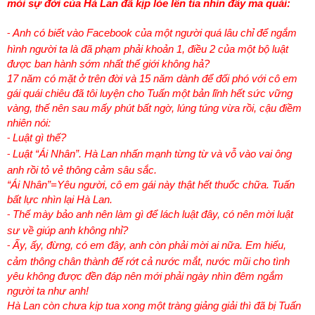
mói sự đời của Hà Lan đã kịp lóe lên tia nhìn đầy ma quái:
Anh có biết vào Facebook của một người quá lâu chỉ để ngắm
-
hình người ta là đã phạm phải khoản 1, điều 2 của một bộ luật
được ban hành sớm nhất thế giới không hả?
17 năm có mặt ở trên đời và 15 năm dành để đối phó với cô em
gái quái chiêu đã tôi luyện cho Tuấn một bản lĩnh hết sức vững
vàng, thế nên sau mấy phút bất ngờ, lúng túng vừa rồi, cậu điềm
nhiên nói:
Luật gì thế?
-
Luật “Ái Nhân”. Hà Lan nhấn mạnh từng từ và vỗ vào vai ông
-
anh rồi tỏ vẻ thông cảm sâu sắc.
“Ái Nhân”=Yêu người, cô em gái này thật hết thuốc chữa. Tuấn
bất lực nhìn lại Hà Lan.
Thế mày bảo anh nên làm gì để lách luật đây, có nên mời luật
-
sư về giúp anh không nhỉ?
Ấy, ấy, đừng, có em đây, anh còn phải mời ai nữa. Em hiểu,
-
cảm thông chân thành đế rớt cả nước mắt, nước mũi cho tình
yêu không được đền đáp nên mới phải ngày nhìn đêm ngắm
người ta như anh!
Hà Lan còn chưa kịp tua xong một tràng giảng giải thì đã bị Tuấn