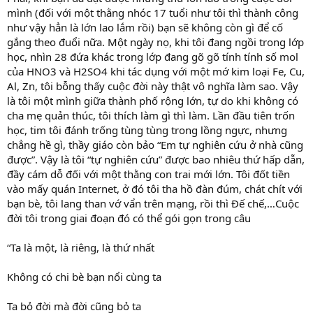
mình (đối với một thằng nhóc 17 tuổi như tôi thì thành công
như vậy hẳn là lớn lao lắm rồi) bạn sẽ không còn gì để cố
gắng theo đuổi nữa. Một ngày nọ, khi tôi đang ngồi trong lớp
học, nhìn 28 đứa khác trong lớp đang gõ gõ tính tính số mol
của HNO3 và H2SO4 khi tác dụng với một mớ kim loại Fe, Cu,
Al, Zn, tôi bỗng thấy cuộc đời này thật vô nghĩa làm sao. Vậy
là tôi một mình giữa thành phố rộng lớn, tự do khi không có
cha mẹ quản thúc, tôi thích làm gì thì làm. Lần đầu tiên trốn
học, tim tôi đánh trống tùng tùng trong lồng ngực, nhưng
chẳng hề gì, thầy giáo còn bảo “Em tự nghiên cứu ở nhà cũng
được”. Vậy là tôi “tự nghiên cứu” được bao nhiêu thứ hấp dẫn,
đầy cám dỗ đối với một thằng con trai mới lớn. Tôi đốt tiền
vào mấy quán Internet, ở đó tôi tha hồ đàn đúm, chát chít với
bạn bè, tôi lang than vớ vẩn trên mạng, rồi thì Đế chế,…Cuộc
đời tôi trong giai đoạn đó có thể gói gọn trong câu
“Ta là một, là riêng, là thứ nhất
Không có chi bè bạn nổi cùng ta
Ta bỏ đời mà đời cũng bỏ ta