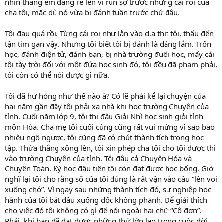
nhìn thằng em đang ré lên vì run sợ trước những cái roi của
cha tôi, mặc dù nó vừa bị đánh tuần trước chứ đâu.
Tôi đau quá rồi. Từng cái roi như lằn vào d.a thịt tôi, thấu đến
tận tim gan vậy. Nhưng tôi biết tôi bị đánh là đáng lắm. Trốn
học, đánh điện tử, đánh bạn, bị nhà trường đuổi học, mấy cái
tội tày trời đối với một đứa học sinh đó, tôi đều đã phạm phải,
tôi còn có thể nói được gì nữa.
Tôi đã hư hỏng như thế nào à? Có lẽ phải kể lại chuyện của
hai năm gần đây tôi phải xa nhà khi học trường Chuyên của
tỉnh. Cuối năm lớp 9, tôi thi đậu Giải Nhì học sinh giỏi tỉnh
môn Hóa. Cha mẹ tôi cuối cùng cũng rất vui mừng vì sao bao
nhiêu ngỗ ngược, tôi cũng đã có chút thành tích trong học
tập. Thừa thắng xông lên, tôi xin phép cha tôi cho tôi được thi
vào trường Chuyên của tỉnh. Tôi đậu cả Chuyên Hóa và
Chuyên Toán. Kỳ học đầu tiên tôi còn đạt được học bổng. Giờ
nghĩ lại tôi cho rằng số của tôi đúng là rất vận vào câu “lên voi
xuống chó”. Vì ngay sau những thành tích đó, sự nghiệp học
hành của tôi bắt đầu xuống dốc không phanh. Để giải thích
cho việc đó tôi không có gì để nói ngoài hai chữ “Cô đơn”.
Phải, khi bạn đã đạt được những thứ lớn lao trong cuộc đời