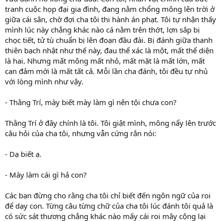
tranh cuộc họp đại gia đình, đang nằm chổng mông lên trời ở
giữa cái sân, chờ đợi cha tôi thi hành án phạt. Tôi tự nhận thấy
mình lúc này chẳng khác nào cá nằm trên thớt, lợn sắp bị
chọc tiết, tử tù chuẩn bị lên đoạn đầu đài. Bị đánh giữa thanh
thiên bạch nhật như thế này, đau thể xác là một, mất thể diện
là hai. Nhưng mất mông mất nhỏ, mất mặt là mất lớn, mất
can đảm mới là mất tất cả. Mỗi lần cha đánh, tôi đều tự nhủ
với lòng mình như vậy.
- Thằng Trí, mày biết mày làm gì nên tội chưa con?
Thằng Trí ở đây chính là tôi. Tôi giật mình, mông nẩy lên trước
câu hỏi của cha tôi, nhưng vẫn cứng rắn nói:
- Dạ biết ạ.
- Mày làm cái gì hả con?
Các bạn đừng cho rằng cha tôi chỉ biết đến ngôn ngữ của roi
để dạy con. Từng câu từng chữ của cha tôi lúc đánh tôi quả là
có sức sát thương chẳng khác nào mấy cái roi mây cộng lại