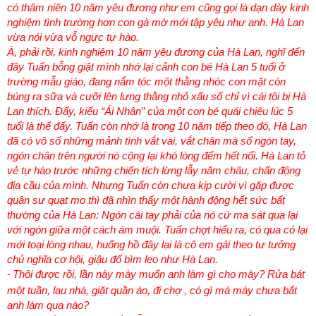
có thâm niên 10 năm yêu đương như em cũng gọi là dạn dày kinh
nghiệm tình trường hơn con gà mờ mới tập yêu như anh. Hà Lan
vừa nói vừa vỗ ngực tự hào.
À, phải rồi, kinh nghiệm 10 năm yêu đương của Hà Lan, nghĩ đến
đây Tuấn bỗng giật mình nhớ lại cảnh con bé Hà Lan 5 tuổi ở
trường mẫu giáo, đang nắm tóc một thằng nhóc con mặt còn
búng ra sữa và cưỡi lên lưng thằng nhỏ xấu số chỉ vì cái tội bị Hà
Lan thích. Đấy, kiểu “Ái Nhân” của một con bé quái chiêu lúc 5
tuổi là thế đấy. Tuấn còn nhớ là trong 10 năm tiếp theo đó, Hà Lan
đã có vô số những mảnh tình vắt vai, vắt chân mà số ngón tay,
ngón chân trên người nó cộng lại khó lòng đếm hết nổi. Hà Lan tỏ
vẻ tự hào trước những chiến tích lừng lẫy năm châu, chấn động
địa cầu của mình. Nhưng Tuấn còn chưa kịp cười vì gặp được
quân sư quạt mo thì đã nhìn thấy một hành động hết sức bất
thường của Hà Lan: Ngón cái tay phải của nó cứ ma sát qua lại
với ngón giữa một cách ám muội. Tuấn chợt hiểu ra, có qua có lại
mới toại lòng nhau, huống hồ đây lại là cô em gái theo tư tưởng
chủ nghĩa cơ hội, giậu đổ bìm leo như Hà Lan.
Thôi được rồi, lần này mày muốn anh làm gì cho mày? Rửa bát
-
một tuần, lau nhà, giặt quần áo, đi chợ , có gì mà mày chưa bắt
anh làm qua nào?