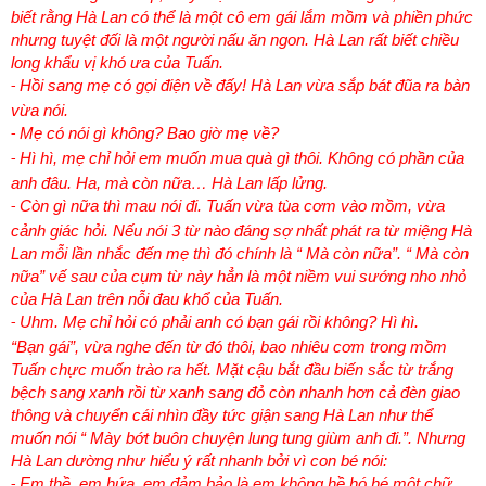
biết rằng Hà Lan có thể là một cô em gái lắm mồm và phiền phức
nhưng tuyệt đối là một người nấu ăn ngon. Hà Lan rất biết chiều
long khẩu vị khó ưa của Tuấn.
Hồi sang mẹ có gọi điện về đấy! Hà Lan vừa sắp bát đũa ra bàn
-
vừa nói.
Mẹ có nói gì không? Bao giờ mẹ về?
-
Hì hì, mẹ chỉ hỏi em muốn mua quà gì thôi. Không có phần của
-
anh đâu. Ha, mà còn nữa… Hà Lan lấp lửng.
Còn gì nữa thì mau nói đi. Tuấn vừa tùa cơm vào mồm, vừa
-
cảnh giác hỏi. Nếu nói 3 từ nào đáng sợ nhất phát ra từ miệng Hà
Lan mỗi lần nhắc đến mẹ thì đó chính là “ Mà còn nữa”. “ Mà còn
nữa” vế sau của cụm từ này hẳn là một niềm vui sướng nho nhỏ
của Hà Lan trên nỗi đau khổ của Tuấn.
Uhm. Mẹ chỉ hỏi có phải anh có bạn gái rồi không? Hì hì.
-
“Bạn gái”, vừa nghe đến từ đó thôi, bao nhiêu cơm trong mồm
Tuấn chực muốn trào ra hết. Mặt cậu bắt đầu biến sắc từ trắng
bệch sang xanh rồi từ xanh sang đỏ còn nhanh hơn cả đèn giao
thông và chuyển cái nhìn đầy tức giận sang Hà Lan như thể
muốn nói “ Mày bớt buôn chuyện lung tung giùm anh đi.”. Nhưng
Hà Lan dường như hiểu ý rất nhanh bởi vì con bé nói:
Em thề, em hứa, em đảm bảo là em không hề hó hé một chữ
-