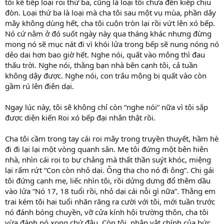
tôi kể tiếp loại roi thứ ba, cũng là loại tôi chưa đến kiếp chịu
đòn. Loại thứ ba là loại mà cha tôi sau một vụ mùa, phần dây
mây không dùng hết, cha tôi cuộn tròn lại rồi vứt lên xó bếp.
Nó cứ nằm ở đó suốt ngày này qua tháng khác nhưng đừng
mong nó sẽ mục nát đi vì khói lửa trong bếp sẽ nung nóng nó
dẻo dai hơn bao giờ hết. Nghe nói, quất vào mông thì đau
thấu trời. Nghe nói, thằng bạn nhà bên cạnh tôi, cả tuần
không dậy được. Nghe nói, con trâu mộng bị quất vào còn
gầm rú lên điên dại.
Ngay lúc này, tôi sẽ không chỉ còn “nghe nói” nữa vì tôi sắp
được diện kiến Roi xó bếp đại nhân thật rồi.
Cha tôi cầm trong tay cái roi mây trong truyền thuyết, hầm hè
đi đi lại lại một vòng quanh sân. Mẹ tôi đứng một bên hiên
nhà, nhìn cái roi to bự chảng mà thất thần suýt khóc, miệng
lại rấm rứt “Con còn nhỏ dại. Ông tha cho nó đi ông”. Chị gái
tôi đứng cạnh mẹ, liếc nhìn tôi, rồi dửng dưng đổ thêm dầu
vào lửa “Nó 17, 18 tuổi rồi, nhỏ dại cái nỗi gì nữa”. Thằng em
trai kém tôi hai tuổi nhăn răng ra cười với tôi, mới tuần trước
nó đánh bóng chuyền, vỡ cửa kính hội trường thôn, cha tôi
vừa đánh nó xong chứ đâu. Còn tôi, nhân vật chính của bức