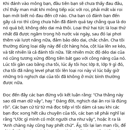
Khi đánh vào mông bạn, đầu tiên bạn sẽ chưa thấy đau đâu,
chỉ thấy man mát khi mông tiếp xúc với roi, phải mất vài roi
bạn mới biết nó đau đến cỡ nào. Cha bạn có đánh bạn đến
gãy cả roi thì cũng chưa hẳn đã đánh quá tay chẳng qua là do
nó quá bở, không dẻo dai mà thôi. Loại thứ hai tức là loại thứ
nhất đã được ngâm trong hồ nước vài ngày, sau đó lại phơi
thêm vài lượt nắng nữa, đảm bảo dẻo dai, chắc chắn. Cha tôi
thường dùng loại dây này để cột hàng hóa, cột lúa lên xe kéo,
và tất nhiên là cả đánh tôi nữa. Tất nhiên mức độ dẻo dai của
nó cũng tương xứng đồng tiền bát gạo với công năng của nó.
Lúc tôi gần cao bằng cha tôi, lúc ấy tôi học lớp 8, lớp 9 gì đó,
cha tôi đã nâng level phạt tôi lên loại roi này vì lúc bấy giờ
những trò nghịch dại của tôi đã không ở mức bình thường
được nữa.
Đọc đến đây các bạn đừng vội kết luận rằng: “Cha thằng này
sao dã man dữ vậy”, hay “ Đáng đời, nghịch dại ăn roi là đúng
rồi”. Các bạn cứ từ từ mà đọc tiếp vì tôi dám cá sau khi các
bạn đọc xong hết câu chuyện của tôi, các bạn sẽ phải nghĩ lại
rằng “Ước gì mình có một người cha như vậy”, hoặc ít ra là
“Anh chàng này cũng hay phết chứ”. Ấy, tôi lại lan man rồi, để