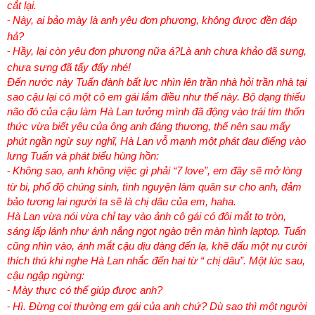
cắt lại.
Này, ai bảo mày là anh yêu đơn phương, không được đền đáp
-
hả?
Hầy, lại còn yêu đơn phương nữa á?Là anh chưa khảo đã sưng,
-
chưa sưng đã tấy đấy nhé!
Đến nước này Tuấn đành bất lực nhìn lên trần nhà hỏi trần nhà tại
sao cậu lại có một cô em gái lắm điều như thế này. Bộ dạng thiểu
não đó của cậu làm Hà Lan tưởng mình đã động vào trái tim thổn
thức vừa biết yêu của ông anh đáng thương, thế nên sau mấy
phút ngần ngừ suy nghĩ, Hà Lan vỗ mạnh một phát đau điếng vào
lưng Tuấn và phát biểu hùng hồn:
Không sao, anh không việc gì phải “7 love”, em đây sẽ mở lòng
-
từ bi, phổ độ chúng sinh, tình nguyện làm quân sư cho anh, đảm
bảo tương lai người ta sẽ là chị dâu của em, haha.
Hà Lan vừa nói vừa chỉ tay vào ảnh cô gái có đôi mắt to tròn,
sáng lấp lánh như ánh nắng ngọt ngào trên màn hình laptop. Tuấn
cũng nhìn vào, ánh mắt cậu dịu dàng đến lạ, khẽ dấu một nụ cười
thích thú khi nghe Hà Lan nhắc đến hai từ “ chị dâu”. Một lúc sau,
cậu ngập ngừng:
Mày thực có thể giúp được anh?
-
Hì. Đừng coi thường em gái của anh chứ? Dù sao thì một người
-