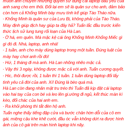
muốn anh chuyển nhượng quyền sử dụng cái laptop dấu yêu của
anh sang cho em thôi. Đổi lại em sẽ là quân sư cho anh, đảm bảo
còn hơn cả Khổng Minh bày mưu tính kế giúp Tào Tháo nữa.
Khổng Minh là quân sư của Lưu Bị, không phải của Tào Tháo.
-
Mày định giúp địch hay giúp ta đây hả? Tuấn lắc đầu trước kiến
thức lịch sử lung tung rối loạn của Hà Lan.
Ờ há, em quên. Mà mặc kệ cái ông Khổng Minh Khổng Miếc gì
-
gì đó đi. Nhá, laptop, anh nhá!
1 tuần, anh cho mày dùng laptop trong một tuần. Đúng luật của
-
mày hay chơi anh rồi đó!
Hứ, 1 tháng đi mà anh. Hà Lan nhõng nhẽo mặc cả.
-
Vậy thì 3 ngày, không được mặc cả với anh. Tuấn cương quyết.
-
Hic, thôi được rồi, 1 tuần thì 1 tuần. 1 tuần dùng laptop đổi lấy
-
tình yêu cả đời của anh. Xí! Đúng là bèo quá mà.
Hà Lan còn đang nhăn mặt tru tréo thì Tuấn đã kịp đặt cái laptop
vào hai tay của con bé và leo lên gi.ường đi ngủ, kết thúc màn kì
kèo, đổi chác của hai anh em.
Ra khỏi phòng thì tắt đèn hộ anh.
-
Tuấn nghe thấy tiếng đập cửa và bước chân hờn dỗi của cô em
gái, miệng cậu khe khẽ cười, đầu óc vẫn không dứt ra được hình
ảnh của cô gái trên màn hình laptop khi nãy.