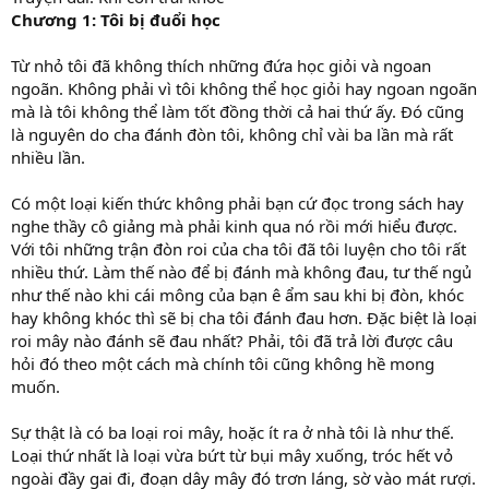
Chương 1: Tôi bị đuổi học
Từ nhỏ tôi đã không thích những đứa học giỏi và ngoan
ngoãn. Không phải vì tôi không thể học giỏi hay ngoan ngoãn
mà là tôi không thể làm tốt đồng thời cả hai thứ ấy. Đó cũng
là nguyên do cha đánh đòn tôi, không chỉ vài ba lần mà rất
nhiều lần.
Có một loại kiến thức không phải bạn cứ đọc trong sách hay
nghe thầy cô giảng mà phải kinh qua nó rồi mới hiểu được.
Với tôi những trận đòn roi của cha tôi đã tôi luyện cho tôi rất
nhiều thứ. Làm thế nào để bị đánh mà không đau, tư thế ngủ
như thế nào khi cái mông của bạn ê ẩm sau khi bị đòn, khóc
hay không khóc thì sẽ bị cha tôi đánh đau hơn. Đặc biệt là loại
roi mây nào đánh sẽ đau nhất? Phải, tôi đã trả lời được câu
hỏi đó theo một cách mà chính tôi cũng không hề mong
muốn.
Sự thật là có ba loại roi mây, hoặc ít ra ở nhà tôi là như thế.
Loại thứ nhất là loại vừa bứt từ bụi mây xuống, tróc hết vỏ
ngoài đầy gai đi, đoạn dây mây đó trơn láng, sờ vào mát rượi.