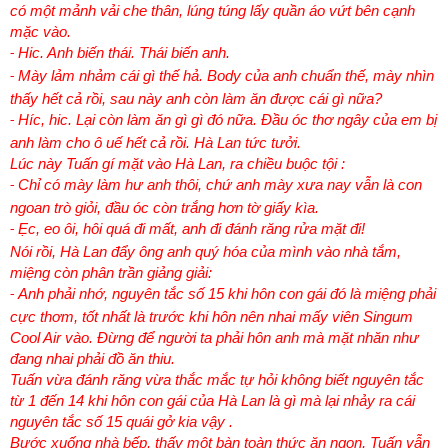
có một mảnh vải che thân, lúng túng lấy quần áo vứt bên cạnh
mặc vào.
Hic. Anh biến thái. Thái biến anh.
-
Mày lảm nhảm cái gì thế hả. Body của anh chuẩn thế, mày nhìn
-
thấy hết cả rồi, sau này anh còn làm ăn được cái gì nữa?
Híc, hic. Lại còn làm ăn gì gì đó nữa. Đầu óc thơ ngây của em bị
-
anh làm cho ô uế hết cả rồi. Hà Lan tức tưởi.
Lúc này Tuấn gí mặt vào Hà Lan, ra chiều buộc tội :
Chỉ có mày làm hư anh thôi, chứ anh mày xưa nay vẫn là con
-
ngoan trò giỏi, đầu óc còn trắng hơn tờ giấy kìa.
Ẹc, eo ôi, hôi quá đi mất, anh đi đánh răng rửa mặt đi!
-
Nói rồi, Hà Lan đẩy ông anh quý hóa của mình vào nhà tắm,
miệng còn phân trần giảng giải:
Anh phải nhớ, nguyên tắc số 15 khi hôn con gái đó là miệng phải
-
cực thơm, tốt nhất là trước khi hôn nên nhai mấy viên Singum
Cool Air vào. Đừng để người ta phải hôn anh mà mặt nhăn như
đang nhai phải đồ ăn thiu.
Tuấn vừa đánh răng vừa thắc mắc tự hỏi không biết nguyên tắc
từ 1 đến 14 khi hôn con gái của Hà Lan là gì mà lại nhảy ra cái
nguyên tắc số 15 quái gở kia vậy .
Bước xuống nhà bếp, thấy một bàn toàn thức ăn ngon, Tuấn vẫn