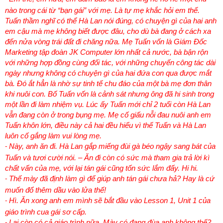
nào trong cái từ “bạn gái” với mẹ. Là tự mẹ khắc hỏi em thế.
Tuấn thầm nghĩ có thể Hà Lan nói đúng, có chuyện gì của hai anh
em cậu mà mẹ không biết được đâu, cho dù bà đang ở cách xa
đến nửa vòng trái đất đi chăng nữa. Mẹ Tuấn vốn là Giám Đốc
Marketing tập đoàn JK Computer lớn nhất cả nước, bà bận rộn
với những hợp đồng cùng đối tác, với những chuyến công tác dài
ngày nhưng không có chuyện gì của hai đứa con qua được mắt
bà. Đó ắt hẳn là nhờ sự tinh tế chu đáo của một bà mẹ đơn thân
khi nuôi con. Bố Tuấn vốn là cảnh sát nhưng ông đã hi sinh trong
một lần đi làm nhiệm vụ. Lúc ấy Tuấn mới chỉ 2 tuổi còn Hà Lan
vẫn đang còn ở trong bụng mẹ. Mẹ cố giấu nỗi đau nuôi anh em
Tuấn khôn lớn, điều này cả hai đều hiểu vì thế Tuấn và Hà Lan
luôn cố gắng làm vui lòng mẹ.
Này, anh ăn đi. Hà Lan gắp miếng đùi gà béo ngậy sang bát của
-
Tuấn và tươi cười nói. – Ăn đi còn có sức mà tham gia trả lời kì
chất vấn của mẹ, với lại tán gái cũng tốn sức lắm đấy. Hi hi.
Thế mày đã định làm gì để giúp anh tán gái chưa hả? Hay là cứ
-
muốn đổ thêm dầu vào lửa thế!
Hì. Ăn xong anh em mình sẽ bắt đầu vào Lesson 1, Unit 1 của
-
giáo trình cua gái sơ cấp.
Lại còn có cả giáo trình nữa. Mày có đang đùa anh không thế?