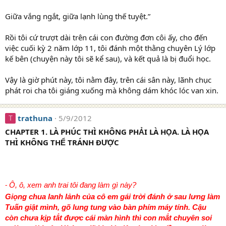
Giữa vắng ngắt, giữa lạnh lùng thế tuyệt.”
Rồi tôi cứ trượt dài trên cái con đường đơn côi ấy, cho đến
việc cuối kỳ 2 năm lớp 11, tôi đánh một thằng chuyên Lý lớp
kế bên (chuyện này tôi sẽ kể sau), và kết quả là bị đuổi học.
Vậy là giờ phút này, tôi nằm đây, trên cái sân này, lãnh chục
phát roi cha tôi giáng xuống mà không dám khóc lóc van xin.
trathuna
5/9/2012
T
CHAPTER 1. LÀ PHÚC THÌ KHÔNG PH
I LÀ H
A. LÀ H
A
Ả
Ọ
Ọ
THÌ KHÔNG TH
TRÁNH Đ
C
Ể
ƯỢ
Ô, ô, xem anh trai tôi đang làm gì này?
-
Giọng chua lanh lảnh của cô em gái trời đánh ở sau lưng làm
Tuấn giật mình, gõ lung tung vào bàn phím máy tính. Cậu
còn chưa kịp tắt được cái màn hình thì con mắt chuyên soi