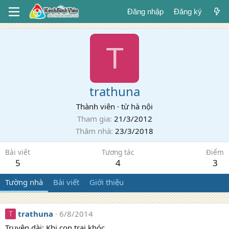
Đăng nhập
Đăng ký
T
trathuna
Thành viên
·
từ
hà nội
Tham gia
21/3/2012
Thăm nhà
23/3/2018
Bài viết
Tương tác
Điểm
5
4
3
Tường nhà
Bài viết
Giới thiệu
trathuna
6/8/2014
T
Truyện dài: Khi con trai khóc