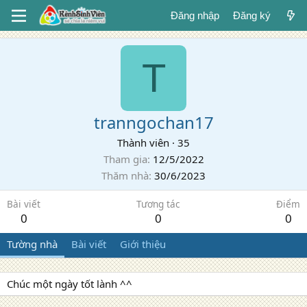
Đăng nhập
Đăng ký
T
tranngochan17
Thành viên
·
35
Tham gia
12/5/2022
Thăm nhà
30/6/2023
Bài viết
Tương tác
Điểm
0
0
0
Tường nhà
Bài viết
Giới thiệu
Chúc một ngày tốt lành ^^