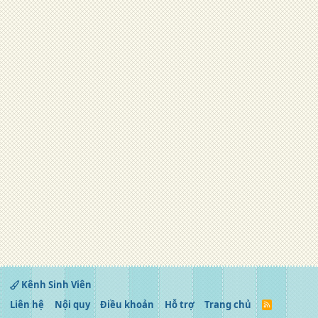
Kênh Sinh Viên
Liên hệ
Nội quy
Điều khoản
Hỗ trợ
Trang chủ
R
S