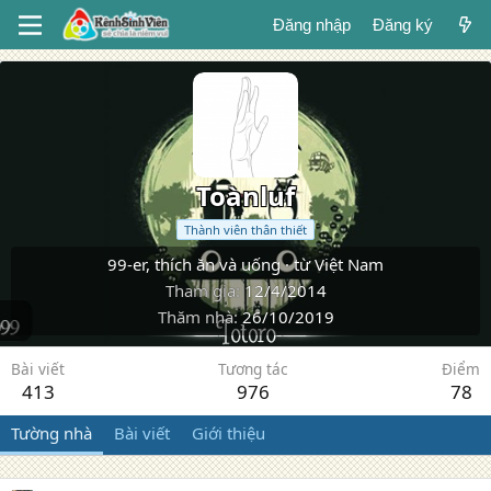
Đăng nhập
Đăng ký
Toànluf
Thành viên thân thiết
99-er, thích ăn và uống
·
từ
Việt Nam
Tham gia
12/4/2014
Thăm nhà
26/10/2019
Bài viết
Tương tác
Điểm
413
976
78
Tường nhà
Bài viết
Giới thiệu