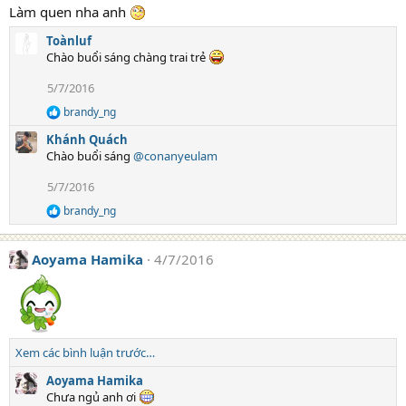
Làm quen nha anh
Toànluf
Chào buổi sáng chàng trai trẻ
5/7/2016
brandy_ng
R
e
Khánh Quách
a
Chào buổi sáng
@conanyeulam
c
t
5/7/2016
i
o
brandy_ng
R
n
e
s
a
:
Aoyama Hamika
4/7/2016
c
t
i
o
n
s
:
Xem các bình luận trước…
Aoyama Hamika
Chưa ngủ anh ơi