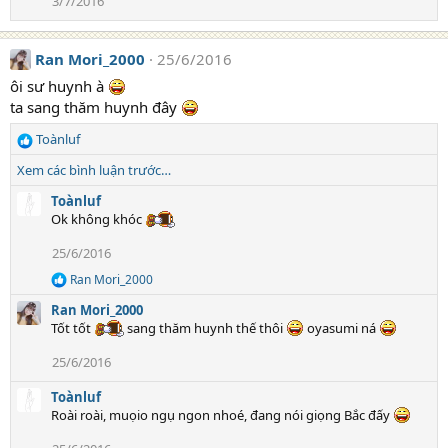
3/7/2016
Ran Mori_2000
25/6/2016
ôi sư huynh à
ta sang thăm huynh đây
Toànluf
R
e
Xem các bình luận trước…
a
c
Toànluf
t
Ok không khóc
i
25/6/2016
o
n
Ran Mori_2000
R
s
e
:
Ran Mori_2000
a
Tốt tốt
sang thăm huynh thế thôi
oyasumi ná
c
t
25/6/2016
i
o
Toànluf
n
s
Roài roài, muọio ngụ ngon nhoé, đang nói giọng Bắc đấy
: