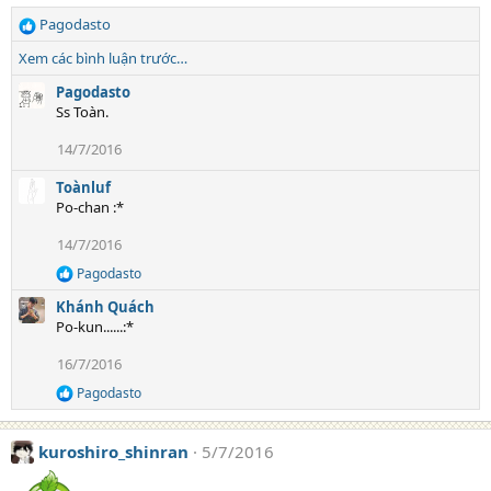
Pagodasto
R
e
Xem các bình luận trước…
a
c
Pagodasto
t
Ss Toàn.
i
14/7/2016
o
n
Toànluf
s
Po-chan :*
:
14/7/2016
Pagodasto
R
e
Khánh Quách
a
Po-kun......:*
c
t
16/7/2016
i
o
Pagodasto
R
n
e
s
a
:
kuroshiro_shinran
5/7/2016
c
t
i