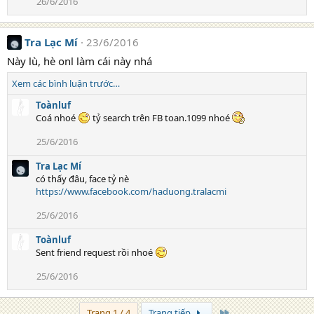
26/6/2016
Tra Lạc Mí
23/6/2016
Này lù, hè onl làm cái này nhá
Xem các bình luận trước…
Toànluf
Coá nhoé
tỷ search trên FB toan.1099 nhoé
25/6/2016
Tra Lạc Mí
có thấy đâu, face tỷ nè
https://www.facebook.com/haduong.tralacmi
25/6/2016
Toànluf
Sent friend request rồi nhoé
25/6/2016
Trang cuối
Trang 1 / 4
Trang tiếp