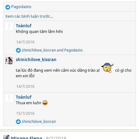
Pagodasto
R
e
Xem các bình luận trước…
a
c
Toànluf
t
Không quan tâm lắm hihi
i
14/7/2016
o
n
shinichilove_kissran
and
Pagodasto
R
s
e
:
shinichilove_kissran
a
c
tại lúc đó đang xem nên cảm xúc dâng trào ạ!
có gì cho
t
em xin lỗi!
i
o
14/7/2016
n
s
:
Toànluf
Thua em luôn
15/7/2016
shinichilove_kissran
R
e
a
Miyano Elena
9/7/2016
c