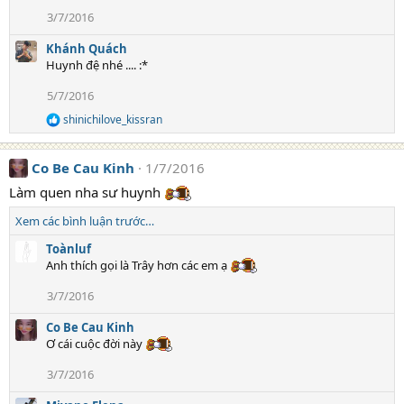
t
3/7/2016
i
o
Khánh Quách
n
s
Huynh đệ nhé .... :*
:
5/7/2016
shinichilove_kissran
R
e
a
Co Be Cau Kinh
1/7/2016
c
t
Làm quen nha sư huynh
i
o
Xem các bình luận trước…
n
s
Toànluf
:
Anh thích gọi là Trây hơn các em ạ
3/7/2016
Co Be Cau Kinh
Ơ cái cuộc đời này
3/7/2016