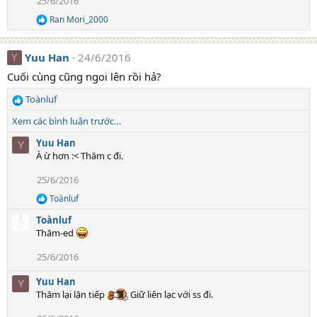
25/6/2016
Ran Mori_2000
R
e
a
Yuu Han
24/6/2016
c
Y
t
Cuối cùng cũng ngoi lên rồi hả?
i
o
Toànluf
n
R
s
e
Xem các bình luận trước…
:
a
c
Yuu Han
Y
t
À ừ hơn :< Thăm c đi.
i
25/6/2016
o
n
Toànluf
R
s
e
:
Toànluf
a
Thăm-ed
c
t
25/6/2016
i
o
Yuu Han
n
Y
s
Thăm lại lặn tiếp
Giữ liên lạc với ss đi.
: