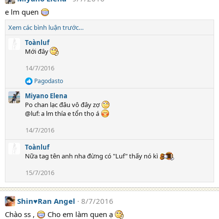
t
e lm quen
i
o
Xem các bình luận trước…
n
s
Toànluf
:
Mới đây
14/7/2016
Pagodasto
R
e
Miyano Elena
a
Po chan lạc đâu vô đây zợ
c
@luf: a lm thía e tổn thọ á
t
i
14/7/2016
o
n
s
Toànluf
:
Nữa tag tên anh nha đừng có "Luf" thấy nó kì
15/7/2016
Shin♥Ran Angel
8/7/2016
Chào ss ,
Cho em làm quen ạ