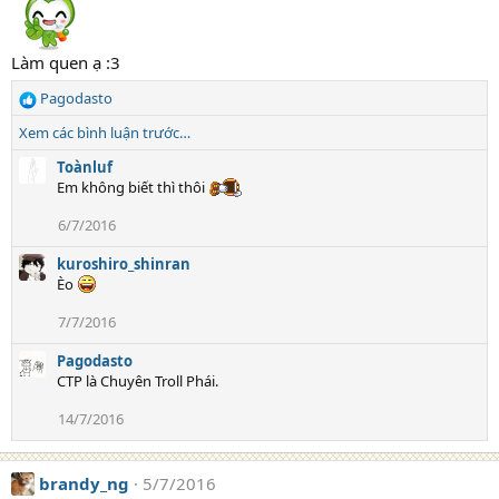
o
n
s
Làm quen ạ :3
:
Pagodasto
R
e
Xem các bình luận trước…
a
c
Toànluf
t
Em không biết thì thôi
i
6/7/2016
o
n
kuroshiro_shinran
s
Èo
:
7/7/2016
Pagodasto
CTP là Chuyên Troll Phái.
14/7/2016
brandy_ng
5/7/2016