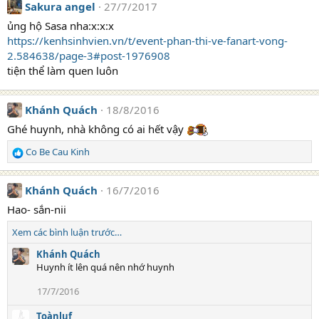
Sakura angel
27/7/2017
ủng hộ Sasa nha:x:x:x
https://kenhsinhvien.vn/t/event-phan-thi-ve-fanart-vong-
2.584638/page-3#post-1976908
tiện thể làm quen luôn
Khánh Quách
18/8/2016
Ghé huynh, nhà không có ai hết vậy
Co Be Cau Kinh
R
e
a
Khánh Quách
16/7/2016
c
t
Hao- sắn-nii
i
Xem các bình luận trước…
o
n
Khánh Quách
s
Huynh ít lên quá nên nhớ huynh
:
17/7/2016
Toànluf