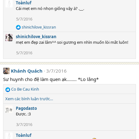
Toànluf
Cái mẹt em nó nhọn giống vậy à? .__.
5/7/2016
shinichilove_kissran
R
e
shinichilove_kissran
a
mẹt em đẹp zai lắm^^ soi gương em nhìn muốn lòi mắt luôn!
c
t
5/7/2016
i
o
n
s
Khánh Quách
3/7/2016
:
Sư huynh cho đệ làm quen ạk........ *Lo lắng*
Co Be Cau Kinh
R
e
Xem các bình luận trước…
a
c
Pagodasto
t
Được. :3
i
3/7/2016
o
n
Toànluf
s