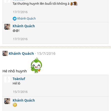
Tại thường huynh lên buổi tối không à
17/7/2016
Khánh Quách
R
e
Khánh Quách
a
@@!
c
t
17/7/2016
i
o
n
s
Khánh Quách
15/7/2016
:
Hé nhô huynh
Toànluf
Hế lô
15/7/2016
Khánh Quách