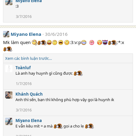
Miyano Elena
:3
3/7/2016
Miyano Elena
30/6/2016
Mk làm quen
:3:v:p
:*:x
Xem các bình luận trước…
Toànluf
Là anh hay huynh gì cũng được
1/7/2016
Khánh Quách
Anh thì sến, bạn thì không phù hợp vậy gọi là huynh ik
3/7/2016
Miyano Elena
E vẫn kêu mít = a mà
gọi a cho lẹ