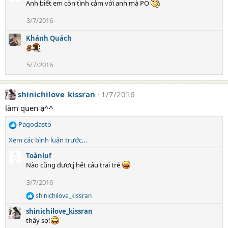
Anh biết em còn tình cảm với anh mà PO
:
3/7/2016
Khánh Quách
5/7/2016
shinichilove_kissran
1/7/2016
làm quen ạ^^
Pagodasto
R
e
Xem các bình luận trước…
a
c
Toànluf
t
Nào cũng đươcj hết câu trai trẻ
i
3/7/2016
o
n
shinichilove_kissran
R
s
e
:
shinichilove_kissran
a
thấy sợ!
c