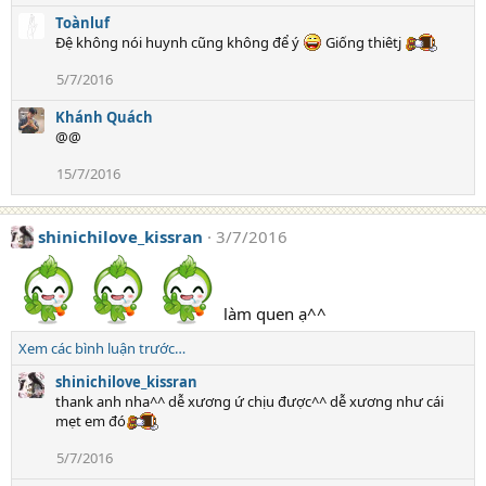
Toànluf
Đệ không nói huynh cũng không để ý
Giống thiêtj
5/7/2016
Khánh Quách
@@
15/7/2016
shinichilove_kissran
3/7/2016
làm quen ạ^^
Xem các bình luận trước…
shinichilove_kissran
thank anh nha^^ dễ xương ứ chịu được^^ dễ xương như cái
mẹt em đó
5/7/2016