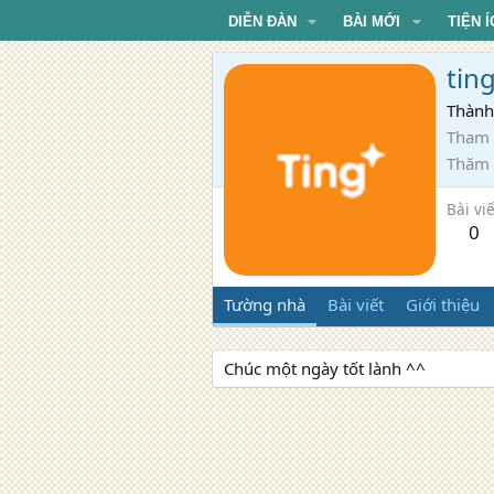
DIỄN ĐÀN
BÀI MỚI
TIỆN Í
tin
Thành
Tham 
Thăm
Bài viế
0
Tường nhà
Bài viết
Giới thiệu
Chúc một ngày tốt lành ^^