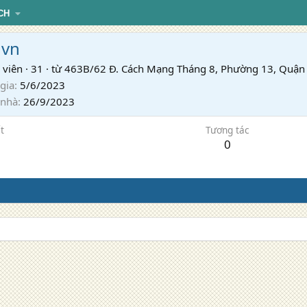
CH
gvn
 viên
·
31
·
từ
463B/62 Đ. Cách Mạng Tháng 8, Phường 13, Quận 
gia
5/6/2023
 nhà
26/9/2023
t
Tương tác
0