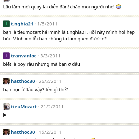
Lâu lắm mới quay lại diễn đàn! chào mọi người nhé!
t.nghia21
1/5/2011
T
bạn là tieumozart hả?mình là t.nghia21.Hồi nãy mình hơi hẹp
hòi .Mình xin lỗi bạn chúng ta làm quen được o?
tranvanloc
3/3/2011
T
biết là boy rầu nhưng mà bạn ơ đâu
hatthoc30
26/2/2011
bạn học ở đâu vậy? tên gì thế?
tieuMozart
21/2/2011
▶️
hatthoc30
15/2/2011