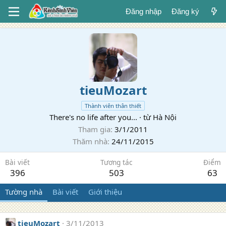
Đăng nhập
Đăng ký
tieuMozart
Thành viên thân thiết
There's no life after you...
·
từ
Hà Nội
Tham gia
3/1/2011
Thăm nhà
24/11/2015
Bài viết
Tương tác
Điểm
396
503
63
Tường nhà
Bài viết
Giới thiệu
tieuMozart
3/11/2013