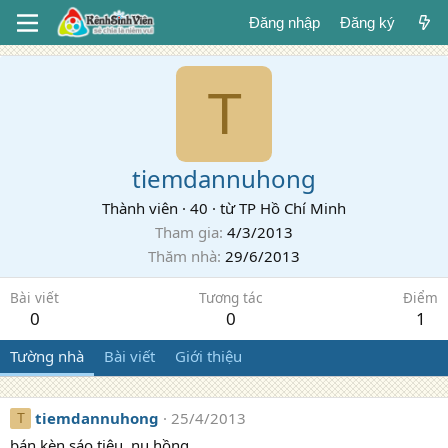
Đăng nhập
Đăng ký
T
tiemdannuhong
Thành viên
·
40
·
từ
TP Hồ Chí Minh
Tham gia
4/3/2013
Thăm nhà
29/6/2013
Bài viết
Tương tác
Điểm
0
0
1
Tường nhà
Bài viết
Giới thiệu
tiemdannuhong
25/4/2013
T
bán kèn,sáo,tiêu, nụ hồng