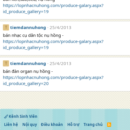
https://lopnhacnuhong.com/produce-galary.aspx?
id_produce_gallery=19
tiemdannuhong
25/4/2013
T
bán nhạc cụ dân tộc nụ hồng -
https://lopnhacnuhong.com/produce-galary.aspx?
id_produce_gallery=19
tiemdannuhong
25/4/2013
T
bán đàn organ nụ hồng -
https://lopnhacnuhong.com/produce-galary.aspx?
id_produce_gallery=20
Kênh Sinh Viên
Liên hệ
Nội quy
Điều khoản
Hỗ trợ
Trang chủ
R
S