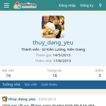
Đăng nhập
Đăng ký
thuy_dang_yeu
Thành viên
·
từ
Kiên Lương, Kiên Giang
Tham gia
14/5/2013
Thăm nhà
17/8/2013
Bài viết
Tương tác
Điểm
16
16
3
Tường nhà
Bài viết
Giới thiệu
thuy_dang_yeu
23/5/2013
Hôm nay rất vui, đã học xong chương trình lớp 6 tại nhà.