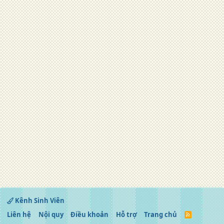
Kênh Sinh Viên
Liên hệ
Nội quy
Điều khoản
Hỗ trợ
Trang chủ
R
S