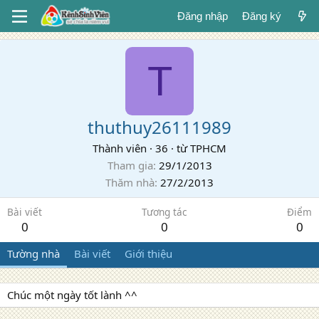
Đăng nhập
Đăng ký
T
thuthuy26111989
Thành viên
·
36
·
từ
TPHCM
Tham gia
29/1/2013
Thăm nhà
27/2/2013
Bài viết
Tương tác
Điểm
0
0
0
Tường nhà
Bài viết
Giới thiệu
Chúc một ngày tốt lành ^^