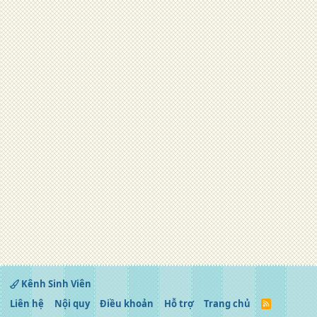
Kênh Sinh Viên
Liên hệ
Nội quy
Điều khoản
Hỗ trợ
Trang chủ
R
S