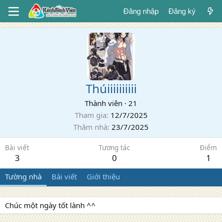
Đăng nhập
Đăng ký
Thúiiiiiiiiii
Thành viên
·
21
Tham gia
12/7/2025
Thăm nhà
23/7/2025
Bài viết
Tương tác
Điểm
3
0
1
Tường nhà
Bài viết
Giới thiệu
Chúc một ngày tốt lành ^^