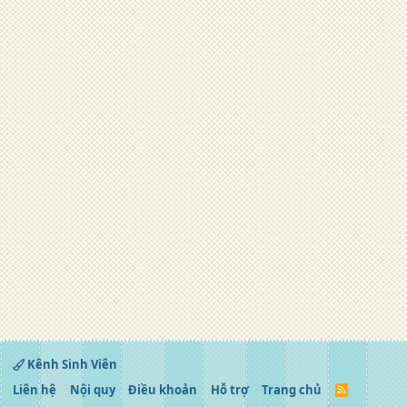
Kênh Sinh Viên
Liên hệ
Nội quy
Điều khoản
Hỗ trợ
Trang chủ
R
S