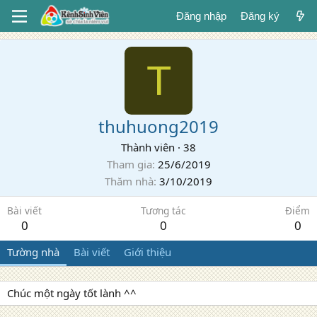
Đăng nhập
Đăng ký
T
thuhuong2019
Thành viên
·
38
Tham gia
25/6/2019
Thăm nhà
3/10/2019
Bài viết
Tương tác
Điểm
0
0
0
Tường nhà
Bài viết
Giới thiệu
Chúc một ngày tốt lành ^^