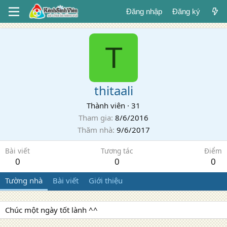
Đăng nhập
Đăng ký
T
thitaali
Thành viên
·
31
Tham gia
8/6/2016
Thăm nhà
9/6/2017
Bài viết
Tương tác
Điểm
0
0
0
Tường nhà
Bài viết
Giới thiệu
Chúc một ngày tốt lành ^^