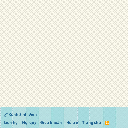
Kênh Sinh Viên
Liên hệ
Nội quy
Điều khoản
Hỗ trợ
Trang chủ
R
S