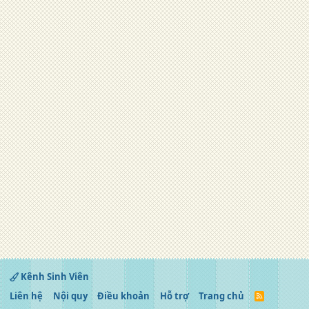
Kênh Sinh Viên
Liên hệ
Nội quy
Điều khoản
Hỗ trợ
Trang chủ
R
S