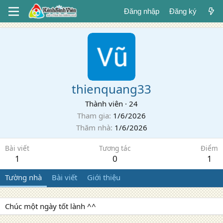
Đăng nhập
Đăng ký
thienquang33
Thành viên
·
24
Tham gia
1/6/2026
Thăm nhà
1/6/2026
Bài viết
Tương tác
Điểm
1
0
1
Tường nhà
Bài viết
Giới thiệu
Chúc một ngày tốt lành ^^