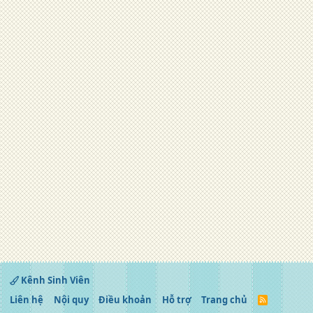
Kênh Sinh Viên
Liên hệ
Nội quy
Điều khoản
Hỗ trợ
Trang chủ
R
S