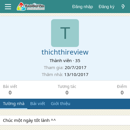
Đăng nhập
Đăng ký
T
thichthireview
Thành viên
·
35
Tham gia
20/7/2017
Thăm nhà
13/10/2017
Bài viết
Tương tác
Điểm
0
0
0
Tường nhà
Bài viết
Giới thiệu
Chúc một ngày tốt lành ^^