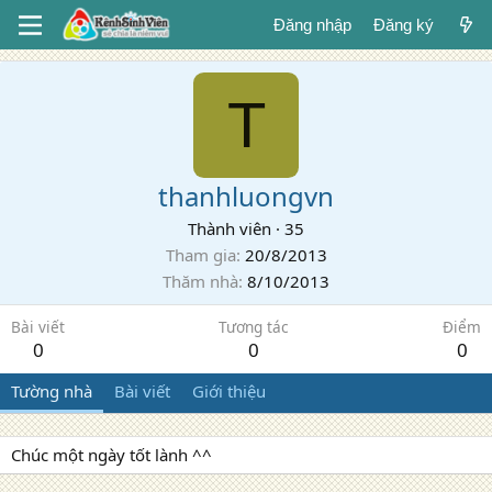
Đăng nhập
Đăng ký
T
thanhluongvn
Thành viên
·
35
Tham gia
20/8/2013
Thăm nhà
8/10/2013
Bài viết
Tương tác
Điểm
0
0
0
Tường nhà
Bài viết
Giới thiệu
Chúc một ngày tốt lành ^^