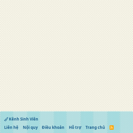
Kênh Sinh Viên
Liên hệ
Nội quy
Điều khoản
Hỗ trợ
Trang chủ
R
S