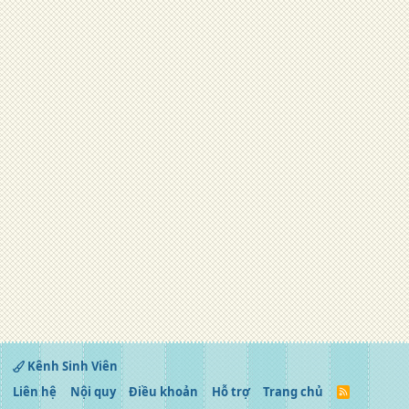
Kênh Sinh Viên
Liên hệ
Nội quy
Điều khoản
Hỗ trợ
Trang chủ
R
S