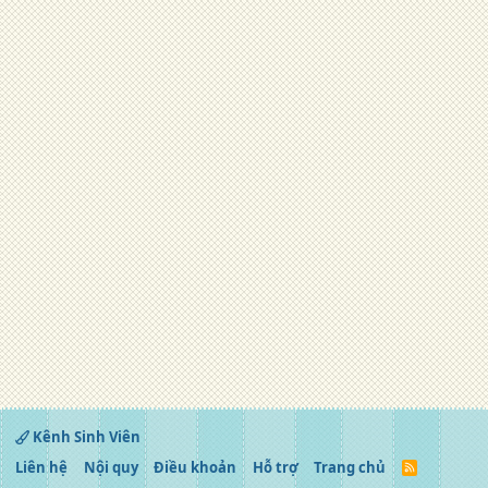
Kênh Sinh Viên
Liên hệ
Nội quy
Điều khoản
Hỗ trợ
Trang chủ
R
S