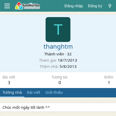
Đăng nhập
Đăng ký
T
thanghtm
Thành viên
·
32
Tham gia
18/7/2013
Thăm nhà
5/8/2013
Bài viết
Tương tác
Điểm
3
0
1
Tường nhà
Bài viết
Giới thiệu
Chúc một ngày tốt lành ^^