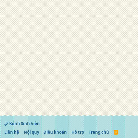
Kênh Sinh Viên
Liên hệ
Nội quy
Điều khoản
Hỗ trợ
Trang chủ
R
S