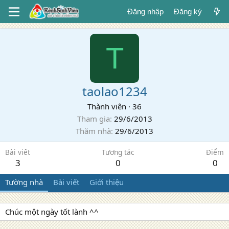
Đăng nhập
Đăng ký
T
taolao1234
Thành viên
·
36
Tham gia
29/6/2013
Thăm nhà
29/6/2013
Bài viết
Tương tác
Điểm
3
0
0
Tường nhà
Bài viết
Giới thiệu
Chúc một ngày tốt lành ^^