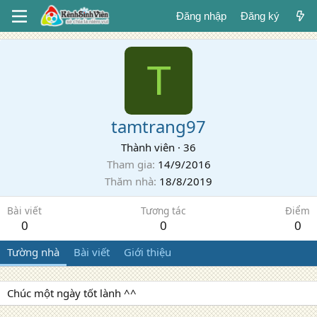
Đăng nhập
Đăng ký
T
tamtrang97
Thành viên
·
36
Tham gia
14/9/2016
Thăm nhà
18/8/2019
Bài viết
Tương tác
Điểm
0
0
0
Tường nhà
Bài viết
Giới thiệu
Chúc một ngày tốt lành ^^