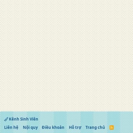
Kênh Sinh Viên
Liên hệ
Nội quy
Điều khoản
Hỗ trợ
Trang chủ
R
S