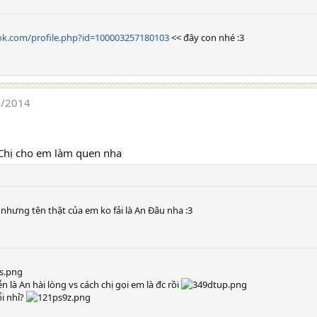
ok.com/profile.php?id=100003257180103
<< đây con nhé :3
7/2014
Chị cho em làm quen nha
, nhưng tên thật của em ko fải là An Đâu nha :3
n là An hài lòng vs cách chị gọi em là đc rồi
i nhỉ?