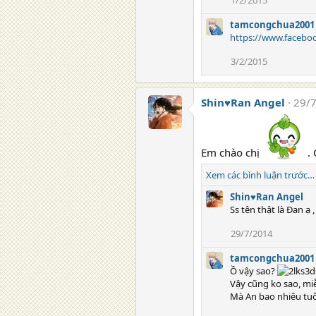
1/2/2015
tamcongchua2001
https://www.facebo
3/2/2015
Shin♥Ran Angel
29/
Em chào chị
. 
Xem các bình luận trước…
Shin♥Ran Angel
Ss tên thật là Đan ạ 
29/7/2014
tamcongchua2001
Ồ vậy sao?
Vậy cũng ko sao, miễ
Mà An bao nhiêu tuổ