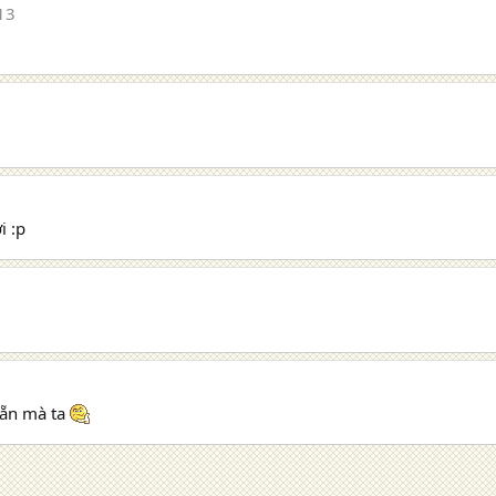
13
i :p
sẵn mà ta
 cuối