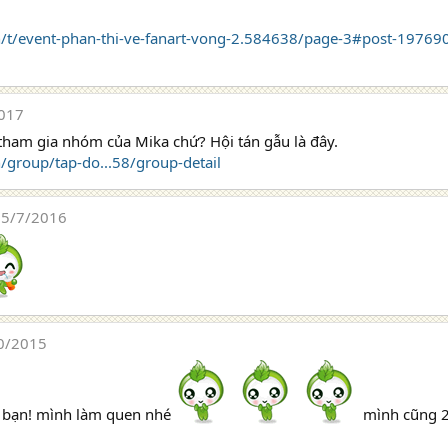
vn/t/event-phan-thi-ve-fanart-vong-2.584638/page-3#post-19769
017
 tham gia nhóm của Mika chứ? Hội tán gẫu là đây.
n/group/tap-do...58/group-detail
5/7/2016
0/2015
 bạn! mình làm quen nhé
mình cũng 2