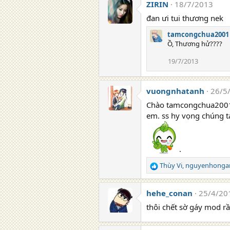
ZIRIN
18/7/2013
đan ưi tui thương nek
tamcongchua2001
Ồ, Thương hử????
19/7/2013
vuongnhatanh
26/5
Chào tamcongchua2001, 
em. ss hy vọng chúng ta
.
Thùy Vi
,
nguyenhonga
R
e
a
hehe_conan
25/4/20
c
t
thôi chết sờ gáy mod r
i
o