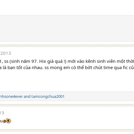
/2013
ss (sinh năm 97. Hix già quá !) mới vào kênh sinh viên một thời
 là bạn tốt của nhau. ss mong em có thể bớt chút time qua fic c
nhsone4ever
and
tamcongchua2001
13
ầu