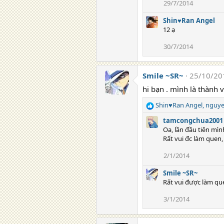
29/7/2014
Shin♥Ran Angel
12 ạ
30/7/2014
Smile ~SR~
25/10/20
hi bạn . mình là thành
Shin♥Ran Angel
,
nguy
R
e
tamcongchua2001
a
Oa, lần đầu tiên mì
c
Rất vui đc làm quen,
t
i
2/1/2014
o
n
Smile ~SR~
s
Rất vui được làm que
:
3/1/2014