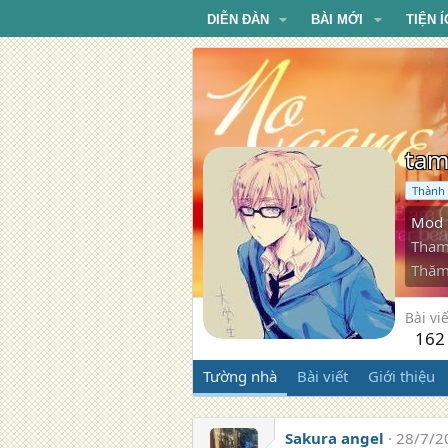
DIỄN ĐÀN
BÀI MỚI
TIỆN Í
tam
Thành 
Mod
Tham
Thăm
Bài viế
162
Tường nhà
Bài viết
Giới thiệu
Sakura angel
28/7/2