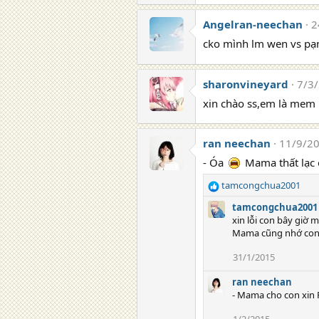
e
a
Angelran-neechan
2
c
t
cko mình lm wen vs pạ
i
o
n
sharonvineyard
7/3
s
xin chào ss,em là mem
:
ran neechan
11/9/2
- Óa
Mama thất lạc ở
tamcongchua2001
R
e
tamcongchua2001
a
xin lỗi con bây giờ 
c
Mama cũng nhớ con
t
i
31/1/2015
o
n
ran neechan
s
- Mama cho con xin Fa
: