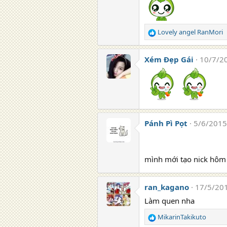
Lovely angel RanMori
R
e
a
Xém Đẹp Gái
10/7/2
c
t
i
o
n
s
:
Pánh Pì Pọt
5/6/2015
mình mới tạo nick hôm
ran_kagano
17/5/20
Làm quen nha
MikarinTakikuto
R