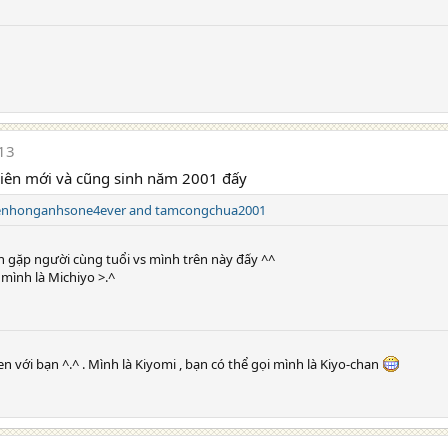
13
 viên mới và cũng sinh năm 2001 đấy
enhonganhsone4ever
and
tamcongchua2001
nh gặp người cùng tuổi vs mình trên này đấy ^^
 mình là Michiyo >.^
n với bạn ^.^ . Mình là Kiyomi , bạn có thể gọi mình là Kiyo-chan