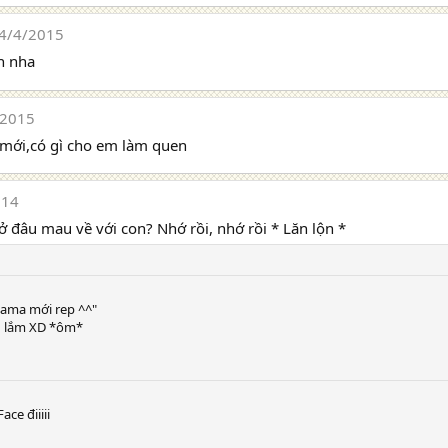
4/4/2015
n nha
/2015
 mới,có gì cho em làm quen
014
 đâu mau về với con? Nhớ rồi, nhớ rồi * Lăn lộn *
mama mới rep ^^"
 lắm XD *ôm*
ce điiiii