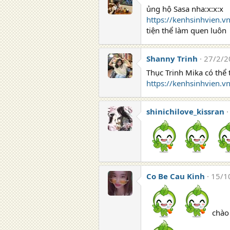
ủng hộ Sasa nha:x:x:x
https://kenhsinhvien.
tiện thể làm quen luôn
Shanny Trinh
27/2/2
Thục Trinh Mika có thể
https://kenhsinhvien.v
shinichilove_kissran
Co Be Cau Kinh
15/1
chào