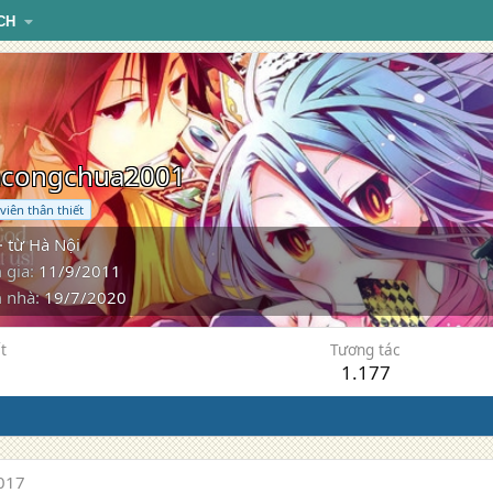
CH
congchua2001
viên thân thiết
·
từ
Hà Nội
 gia
11/9/2011
 nhà
19/7/2020
t
Tương tác
1.177
017