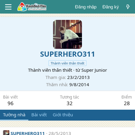
Đăng nhập
Đăng ký
SUPERHERO311
Thành viên thân thiết
Thành viên thân thiết
·
từ
Super Junior
Tham gia
23/2/2013
Thăm nhà
9/8/2014
Bài viết
Tương tác
Điểm
96
32
28
Tường nhà
Bài viết
Giới thiệu
SUPERHERO311
28/5/2013