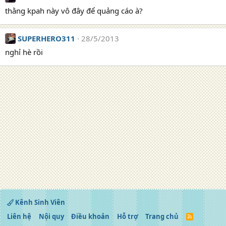
thằng kpah này vô đây để quảng cáo à?
SUPERHERO311
28/5/2013
nghỉ hè rồi
Kênh Sinh Viên
Liên hệ
Nội quy
Điều khoản
Hỗ trợ
Trang chủ
R
S