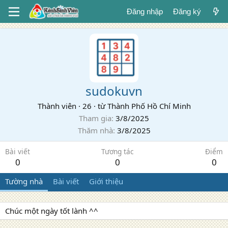
Đăng nhập
Đăng ký
sudokuvn
Thành viên
·
26
·
từ
Thành Phố Hồ Chí Minh
Tham gia
3/8/2025
Thăm nhà
3/8/2025
Bài viết
Tương tác
Điểm
0
0
0
Tường nhà
Bài viết
Giới thiệu
Chúc một ngày tốt lành ^^