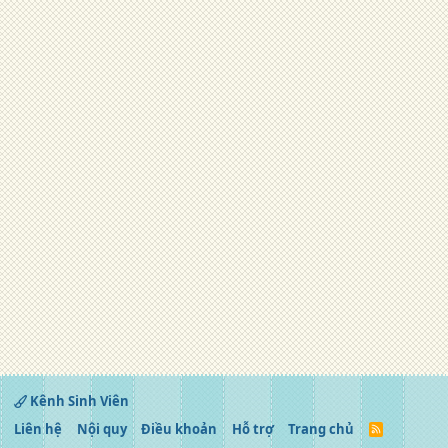
Kênh Sinh Viên
Liên hệ
Nội quy
Điều khoản
Hỗ trợ
Trang chủ
R
S