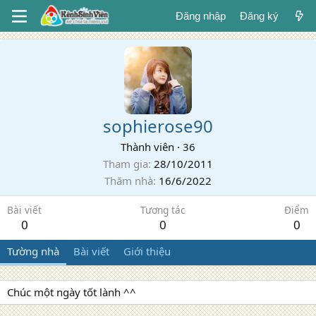
Đăng nhập
Đăng ký
sophierose90
Thành viên
·
36
Tham gia
28/10/2011
Thăm nhà
16/6/2022
Bài viết
Tương tác
Điểm
0
0
0
Tường nhà
Bài viết
Giới thiệu
Chúc một ngày tốt lành ^^