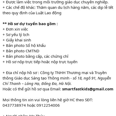
+ Được làm việc trong môi trường giáo dục chuyên nghiệp.
+ Các chế độ khác: Thăm quan du lịch hàng năm, các dịp lễ tết
theo quy định của Luật Lao động
** Hồ sơ dự tuyển bao gồm :
+ Đơn xin việc
+ Sơ yếu lý lịch
+ Giấy khai sinh
+ Bản photo Sổ hộ khẩu
+ Bản photo CMTND
+ Bản photo bằng cấp, các chứng chỉ
+ Hồ sơ nộp trực tiếp hoặc nộp trực tuyến
+ Địa chỉ nộp hồ sơ : Công ty TNHH Thương mại và Truyền
thông Giáo dục Sáng tạo Thông minh -
số 18, ngõ 91, Nguyễn
Chí Thanh – Láng Hạ, Đống Đa, Hà Nội.
Hoặc có thể gửi hồ sơ qua Email:
smartfastkids@gmail.com
Mọi thông tin xin vui lòng liên hệ giờ HC theo SĐT:
0437738974 hoặc 0912254006