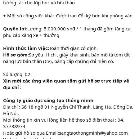
tương tác cho lớp học và hội thảo
+ Một số công viêc khác được trao đổi kỹ hơn khi phỏng vấn
Quyền lợi:
Lương: 5.000.000 vnđ / 1 tháng đã gồm tăng ca,
phụ cấp xăng xe + thưởng
Hình thức làm việc:
Toàn thời gian cố định.
Hồ sơ gồm:
Sơ yếu lí lịch , giấy khai sinh, bản mô tả tóm tắt
năng lực bản thân (CV), bằng cấp chứng chỉ hiện có.
Số lượng: 02
Xin mời các ứng viên quan tâm gửi hồ sơ trực tiếp về
địa chỉ :
Công ty giáo dục sáng tạo thông minh
Địa chỉ : Số 18 ngõ 91 Nguyễn Chí Thanh, Láng Hạ, Đống Đa,
Hà Nội.
Mọi thông tin xin vui lòng liên hệ theo số điện thoại : 04.
37738974
Hoặc gửi hồ sơ qua Email:sangtaothongminh@yahoo.com