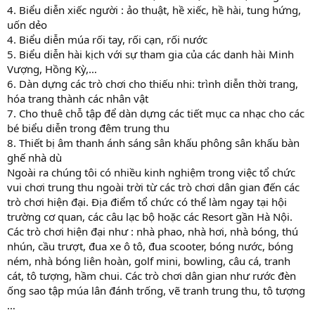
4. Biểu diễn xiếc người : ảo thuật, hề xiếc, hề hài, tung hứng,
uốn dẻo
4. Biểu diễn múa rối tay, rối cạn, rối nước
5. Biểu diễn hài kịch với sự tham gia của các danh hài Minh
Vượng, Hồng Kỳ,…
6. Dàn dựng các trò chơi cho thiếu nhi: trình diễn thời trang,
hóa trang thành các nhân vật
7. Cho thuê chỗ tập để dàn dựng các tiết mục ca nhạc cho các
bé biểu diễn trong đêm trung thu
8. Thiết bị âm thanh ánh sáng sân khấu phông sân khấu bàn
ghế nhà dù
Ngoài ra chúng tôi có nhiều kinh nghiệm trong việc tổ chức
vui chơi trung thu ngoài trời từ các trò chơi dân gian đến các
trò chơi hiện đại. Địa điểm tổ chức có thể làm ngay tại hội
trường cơ quan, các câu lạc bộ hoặc các Resort gần Hà Nội.
Các trò chơi hiện đại như : nhà phao, nhà hơi, nhà bóng, thú
nhún, cầu trượt, đua xe ô tô, đua scooter, bóng nước, bóng
ném, nhà bóng liên hoàn, golf mini, bowling, câu cá, tranh
cát, tô tượng, hầm chui. Các trò chơi dân gian như rước đèn
ống sao tập múa lân đánh trống, vẽ tranh trung thu, tô tượng
…