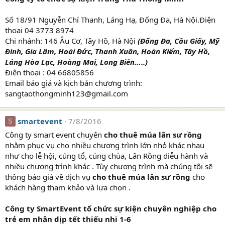
Số 18/91 Nguyễn Chí Thanh, Láng Hạ, Đống Đa, Hà Nội.Điện
thoại 04 3773 8974
Chi nhánh: 146 Âu Cơ, Tây Hồ, Hà Nội
(Đống Đa, Cầu Giấy, Mỹ
Đình, Gia Lâm, Hoài Đức, Thanh Xuân, Hoàn Kiếm, Tây Hồ,
Láng Hòa Lạc, Hoàng Mai, Long Biên…..)
Điện thoại : 04 66805856
Email báo giá và kịch bản chương trình:
sangtaothongminh123@gmail.com
smartevent
7/8/2016
S
Công ty smart event chuyên
cho thuê múa lân sư rồng
nhằm phục vụ cho nhiều chương trình lớn nhỏ khác nhau
như cho lễ hội, cúng tổ, cúng chùa, Lân Rồng diễu hành và
nhiều chương trình khác . Tùy chương trình mà chúng tôi sẽ
thông báo giá về dịch vụ
cho thuê múa lân sư rồng
cho
khách hàng tham khảo và lựa chọn .
Công ty SmartEvent tổ chức sự kiện chuyên nghiệp cho
trẻ em nhân dịp tết thiếu nhi 1-6