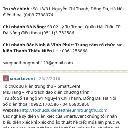
Trụ sở chính :
Số 18/91 Nguyễn Chí Thanh, Đống Đa, Hà Nội
điện thoại (04)3.7738974
Chi nhánh Đà Nẵng:
Số 02 Lý Tự Trọng, Quận Hải Châu TP
Đà Nẵng điện thoại (0511)3.752586
Chi nhánh Bắc Ninh & Vĩnh Phúc: Trung tâm tổ chức sự
kiện Thanh Thiếu Niên
LH : 0961256868
sangtaothongminh123@gmail.com
smartevent
26/7/2016
S
Tổ chức sự kiện trung thu – SmartEvent
Ms.Trang – Phụ trách đạo diễn chương trình
Trụ sở: Số 18 ngõ 91 Nguyễn Chí Thanh, Đống Đa, Hà Nội
Số điện thoại: 0982.170.586 - 04 66805856
Website:
Http://tochucsukientetthieunhitrungthu.com
Các nghệ sỹ diễn viên xiếc của SmartEvent chúng tôi nhận
biểu diễn xiếc khỉ xiếc chó ảo thuật hề xiếc múa lân phục vụ