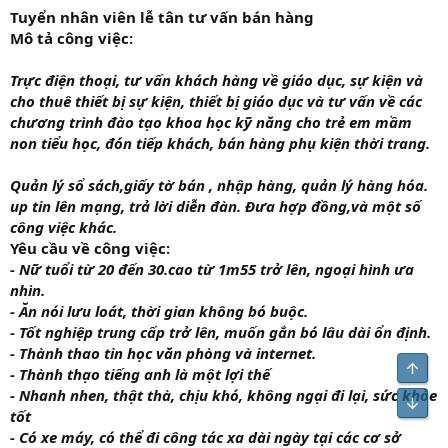
Tuyển nhân viên lễ tân tư vấn bán hàng
Mô tả công việc:
Trực điện thoại, tư vấn khách hàng về giáo dục, sự kiện và
cho thuê thiết bị sự kiện, thiết bị giáo dục và tư vấn về các
chương trình đào tạo khoa học kỹ năng cho trẻ em mầm
non tiểu học, đón tiếp khách, bán hàng phụ kiện thời trang.
Quản lý sổ sách,giấy tờ bán , nhập hàng, quản lý hàng hóa.
up tin lên mạng, trả lời diễn đàn. Đưa hợp đồng,và một số
công việc khác.
Yêu cầu về công việc:
- Nữ tuổi từ 20 đến 30.cao từ 1m55 trở lên, ngoại hình ưa
nhìn.
- Ăn nói lưu loát, thời gian không bó buộc.
- Tốt nghiệp trung cấp trở lên, muốn gắn bó lâu dài ổn định.
- Thành thao tin học văn phòng và internet.
Top
- Thành thạo tiếng anh là một lợi thế
- Nhanh nhen, thật thà, chịu khó, không ngại đi lại, sức khỏe
Bot
tốt
- Có xe máy, có thể đi công tác xa dài ngày tại các cơ sở