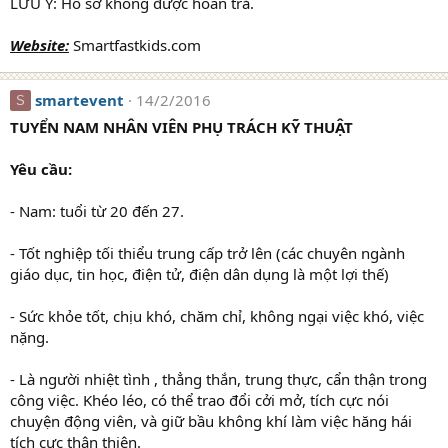
LƯU Ý: Hồ sơ không được hoàn trả.
Website:
Smartfastkids.com
smartevent
14/2/2016
S
TUYỂN NAM NHÂN VIÊN PHỤ TRÁCH KỸ THUẬT
Yêu cầu:
- Nam: tuổi từ 20 đến 27.
- Tốt nghiệp tối thiểu trung cấp trở lên (các chuyên ngành
giáo dục, tin học, điện tử, điện dân dụng là một lợi thế)
- Sức khỏe tốt, chịu khó, chăm chỉ, không ngại việc khó, việc
nặng.
- Là người nhiệt tình , thẳng thắn, trung thực, cẩn thận trong
công việc. Khéo léo, có thể trao đổi cởi mở, tích cực nói
chuyện động viên, và giữ bầu không khí làm việc hăng hái
tích cực thân thiện.