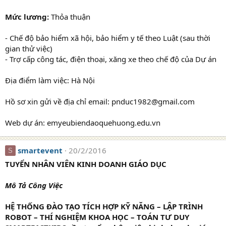
Mức lương:
Thỏa thuận
- Chế độ bảo hiểm xã hội, bảo hiểm y tế theo Luật (sau thời
gian thử việc)
- Trợ cấp công tác, điện thoại, xăng xe theo chế độ của Dự án
Địa điểm làm việc: Hà Nội
Hồ sơ xin gửi về địa chỉ email: pnduc1982@gmail.com
Web dự án: emyeubiendaoquehuong.edu.vn
smartevent
20/2/2016
S
TUYỂN NHÂN VIÊN KINH DOANH GIÁO DỤC
Mô Tả Công Việc
HỆ THỐNG ĐÀO TẠO TÍCH HỢP KỸ NĂNG – LẬP TRÌNH
ROBOT – THÍ NGHIỆM KHOA HỌC – TOÁN TƯ DUY