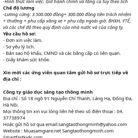
-Hình thức làm việc: Giờ hành chính và tăng ca tùy theo lịch
Chế độ lương
-Lương cứng: 3.500.000 đồng+ 300.000 đồng tiền trách nhiệm
+ thưởng + phụ cấp xăng xe + phụ cấp ngoài giờ. BHXH, YTẾ,
và các chế độ theo quy định của nhà nước và của công ty.
Yêu cầu hồ sơ:
- Đơn xin việc làm.
- Sơ yếu lý lịch.
- Bản sao hộ khẩu, CMND và các bằng cấp có liên quan.
- Giấy khám sức khỏe.
Xin mời các ứng viên quan tâm gửi hồ sơ trực tiếp về
địa chỉ :
Công ty giáo dục sáng tạo thông minh
Địa chỉ : Số 18 ngõ 91 Nguyễn Chí Thanh, Láng Hạ, Đống Đa,
Hà Nội.
Mọi thông tin xin vui lòng liên hệ theo số điện thoại : 04.
37738974
Hoặc gửi hồ sơ qua email:sangtaothongminh@yahoo.com
Website : Muasamgiare.net Sangtaothongminh.com
Smartfastkids.com