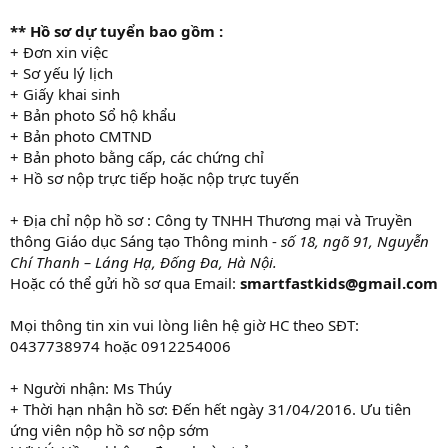
** Hồ sơ dự tuyển bao gồm :
+ Đơn xin việc
+ Sơ yếu lý lịch
+ Giấy khai sinh
+ Bản photo Sổ hộ khẩu
+ Bản photo CMTND
+ Bản photo bằng cấp, các chứng chỉ
+ Hồ sơ nộp trực tiếp hoặc nộp trực tuyến
+ Địa chỉ nộp hồ sơ : Công ty TNHH Thương mại và Truyền
thông Giáo dục Sáng tạo Thông minh -
số 18, ngõ 91, Nguyễn
Chí Thanh – Láng Hạ, Đống Đa, Hà Nội.
Hoặc có thể gửi hồ sơ qua Email:
smartfastkids@gmail.com
Mọi thông tin xin vui lòng liên hệ giờ HC theo SĐT:
0437738974 hoặc 0912254006
+ Người nhận: Ms Thúy
+ Thời hạn nhận hồ sơ: Đến hết ngày 31/04/2016. Ưu tiên
ứng viên nộp hồ sơ nộp sớm