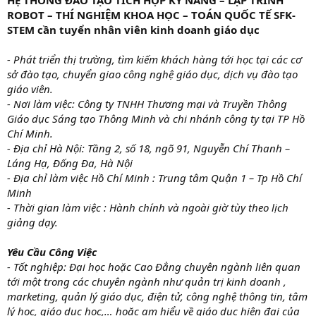
HỆ THỐNG ĐÀO TẠO TÍCH HỢP KỸ NĂNG – LẬP TRÌNH
ROBOT – THÍ NGHIỆM KHOA HỌC – TOÁN QUỐC TẾ SFK-
STEM cần tuyển nhân viên kinh doanh giáo dục
- Phát triển thị trường, tìm kiếm khách hàng tới học tại các cơ
sở đào tạo, chuyển giao công nghệ giáo dục, dịch vụ đào tạo
giáo viên.
- Nơi làm việc: Công ty TNHH Thương mại và Truyền Thông
Giáo dục Sáng tạo Thông Minh và chi nhánh công ty tại TP Hồ
Chí Minh.
- Địa chỉ Hà Nội: Tầng 2, số 18, ngõ 91, Nguyễn Chí Thanh –
Láng Hạ, Đống Đa, Hà Nội
- Địa chỉ làm việc Hồ Chí Minh : Trung tâm Quận 1 – Tp Hồ Chí
Minh
- Thời gian làm việc : Hành chính và ngoài giờ tùy theo lịch
giảng dạy.
Yêu Cầu Công Việc
- Tốt nghiệp: Đại học hoặc Cao Đẳng chuyên ngành liên quan
tới một trong các chuyên ngành như quản trị kinh doanh ,
marketing, quản lý giáo dục, điện tử, công nghệ thông tin, tâm
lý học, giáo dục học,… hoặc am hiểu về giáo dục hiện đại của