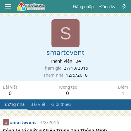
Đăng nhập
Đăng ký
S
smartevent
Thành viên
·
34
Tham gia
27/10/2015
Thăm nhà
12/5/2018
Bài viết
Tương tác
Điểm
0
0
1
Tường nhà
Bài viết
Giới thiệu
smartevent
7/8/2016
S
Công ty tổ chức sự kiện Trung Thu Thông Minh