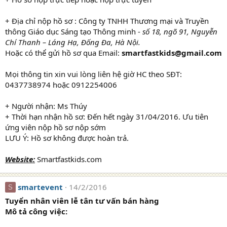
+ Địa chỉ nộp hồ sơ : Công ty TNHH Thương mại và Truyền
thông Giáo dục Sáng tạo Thông minh -
số 18, ngõ 91, Nguyễn
Chí Thanh – Láng Hạ, Đống Đa, Hà Nội.
Hoặc có thể gửi hồ sơ qua Email:
smartfastkids@gmail.com
Mọi thông tin xin vui lòng liên hệ giờ HC theo SĐT:
0437738974 hoặc 0912254006
+ Người nhận: Ms Thúy
+ Thời hạn nhận hồ sơ: Đến hết ngày 31/04/2016. Ưu tiên
ứng viên nộp hồ sơ nộp sớm
LƯU Ý: Hồ sơ không được hoàn trả.
Website:
Smartfastkids.com
smartevent
14/2/2016
S
Tuyển nhân viên lễ tân tư vấn bán hàng
Mô tả công việc: