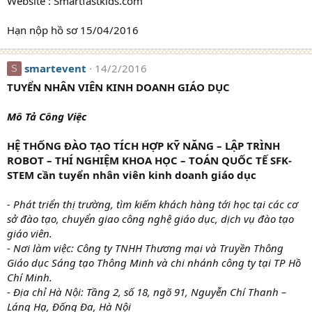
Website : Smartfastkids.com
Hạn nộp hồ sơ 15/04/2016
smartevent
14/2/2016
S
TUYỂN NHÂN VIÊN KINH DOANH GIÁO DỤC
Mô Tả Công Việc
HỆ THỐNG ĐÀO TẠO TÍCH HỢP KỸ NĂNG – LẬP TRÌNH
ROBOT – THÍ NGHIỆM KHOA HỌC – TOÁN QUỐC TẾ SFK-
STEM cần tuyển nhân viên kinh doanh giáo dục
- Phát triển thị trường, tìm kiếm khách hàng tới học tại các cơ
sở đào tạo, chuyển giao công nghệ giáo dục, dịch vụ đào tạo
giáo viên.
- Nơi làm việc: Công ty TNHH Thương mại và Truyền Thông
Giáo dục Sáng tạo Thông Minh và chi nhánh công ty tại TP Hồ
Chí Minh.
- Địa chỉ Hà Nội: Tầng 2, số 18, ngõ 91, Nguyễn Chí Thanh –
Láng Hạ, Đống Đa, Hà Nội