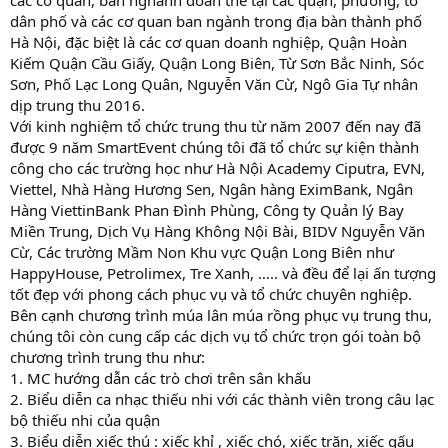
các cơ quan, ban nghành đoàn thể tại các quận, phường, tổ
dân phố và các cơ quan ban ngành trong địa bàn thành phố
Hà Nội, đặc biệt là các cơ quan doanh nghiệp, Quận Hoàn
Kiếm Quận Cầu Giấy, Quận Long Biên, Từ Sơn Bắc Ninh, Sóc
Sơn, Phố Lạc Long Quân, Nguyễn Văn Cừ, Ngô Gia Tự nhân
dịp trung thu 2016.
Với kinh nghiệm tổ chức trung thu từ năm 2007 đến nay đã
được 9 năm SmartEvent chúng tôi đã tổ chức sự kiện thành
công cho các trường học như Hà Nội Academy Ciputra, EVN,
Viettel, Nhà Hàng Hương Sen, Ngân hàng EximBank, Ngân
Hàng ViettinBank Phan Đình Phùng, Công ty Quản lý Bay
Miền Trung, Dịch Vụ Hàng Không Nội Bài, BIDV Nguyễn Văn
Cừ, Các trường Mầm Non Khu vực Quận Long Biên như
HappyHouse, Petrolimex, Tre Xanh, ….. và đều để lại ấn tượng
tốt đẹp với phong cách phục vụ và tổ chức chuyên nghiệp.
Bên cạnh chương trình múa lân múa rồng phục vụ trung thu,
chúng tôi còn cung cấp các dịch vụ tổ chức trọn gói toàn bộ
chương trình trung thu như:
1. MC hướng dẫn các trò chơi trên sân khấu
2. Biểu diễn ca nhạc thiếu nhi với các thành viên trong câu lạc
bộ thiếu nhi của quận
3. Biểu diễn xiếc thú : xiếc khỉ , xiếc chó, xiếc trăn, xiếc gấu