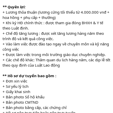
** Quyền lợi:
+ Lương thỏa thuận (lương cứng tối thiểu từ 4.000.000 vnđ +
hoa hồng + phụ cấp + thưởng)
+ Khi ký HĐ chính thức : được tham gia đóng BHXH & Y tế
theo Luật định.
+ Chế độ tăng lương : được xét tăng lương hàng năm theo
trình độ và kết quả công việc.
+ Vào làm việc được đào tạo ngay về chuyên môn và kỹ năng
công việc
+ Được làm việc trong môi trường giáo dục chuyên nghiệp.
+ Các chế độ khác: Thăm quan du lịch hàng năm, các dịp lễ tết
theo quy định của Luật Lao động
** Hồ sơ dự tuyển bao gồm :
+ Đơn xin việc
+ Sơ yếu lý lịch
+ Giấy khai sinh
+ Bản photo Sổ hộ khẩu
+ Bản photo CMTND
+ Bản photo bằng cấp, các chứng chỉ
+ Hồ sơ nộp trực tiếp hoặc nộp trực tuyến