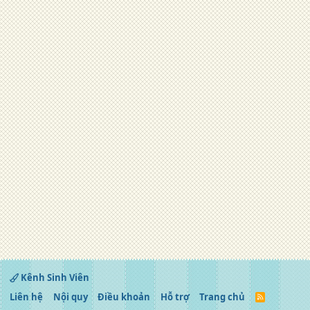
Kênh Sinh Viên
Liên hệ
Nội quy
Điều khoản
Hỗ trợ
Trang chủ
R
S