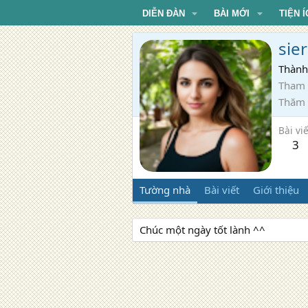
DIỄN ĐÀN
BÀI MỚI
TIỆN Í
sie
Thành
Tham 
Thăm
Bài viế
3
Tường nhà
Bài viết
Giới thiệu
Chúc một ngày tốt lành ^^