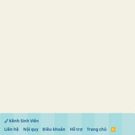
Kênh Sinh Viên
Liên hệ
Nội quy
Điều khoản
Hỗ trợ
Trang chủ
R
S