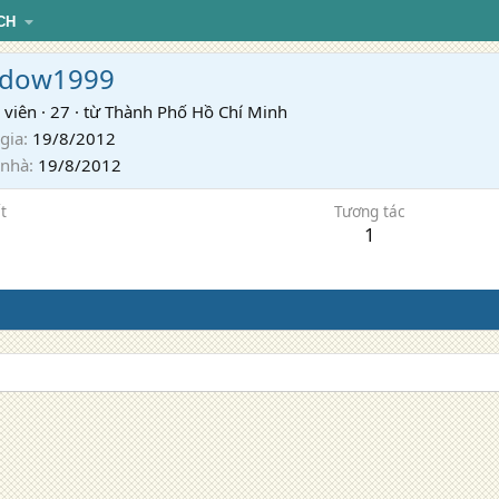
CH
adow1999
 viên
·
27
·
từ
Thành Phố Hồ Chí Minh
gia
19/8/2012
 nhà
19/8/2012
t
Tương tác
1