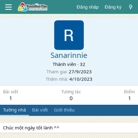
Đăng nhập
Đăng ký
Sanarinnie
Thành viên
·
32
Tham gia
27/9/2023
Thăm nhà
4/10/2023
Bài viết
Tương tác
Điểm
1
0
1
Tường nhà
Bài viết
Giới thiệu
Chúc một ngày tốt lành ^^