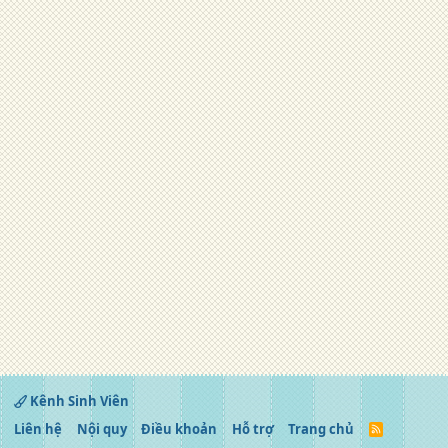
Kênh Sinh Viên
Liên hệ
Nội quy
Điều khoản
Hỗ trợ
Trang chủ
R
S