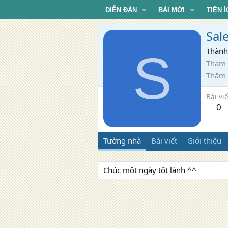
DIỄN ĐÀN
BÀI MỚI
TIỆN Í
Sal
S
Thành
Tham 
Thăm
Bài viế
0
Tường nhà
Bài viết
Giới thiệu
Chúc một ngày tốt lành ^^