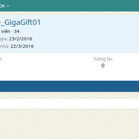
CH
e_GigaGift01
 viên
·
34
gia
23/2/2016
 nhà
22/3/2016
t
Tương tác
0