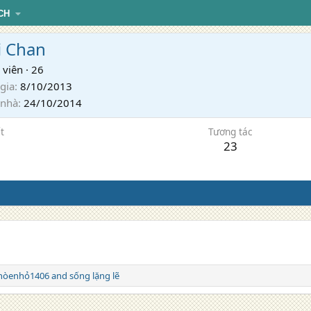
CH
i Chan
 viên
·
26
gia
8/10/2013
 nhà
24/10/2014
t
Tương tác
23
chòenhỏ1406
and
sống lặng lẽ