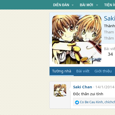
DIỄN ĐÀN
BÀI MỚI
TIỆN Í
Sak
Thành
Tham 
Thăm
Bài viế
34
Tường nhà
Bài viết
Giới thiệu
Saki Chan
14/1/2014
Độc thân zui tính
Co Be Cau Kinh
,
chích
R
e
a