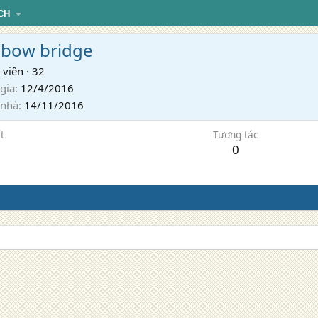
CH
nbow bridge
 viên
·
32
gia
12/4/2016
 nhà
14/11/2016
t
Tương tác
0