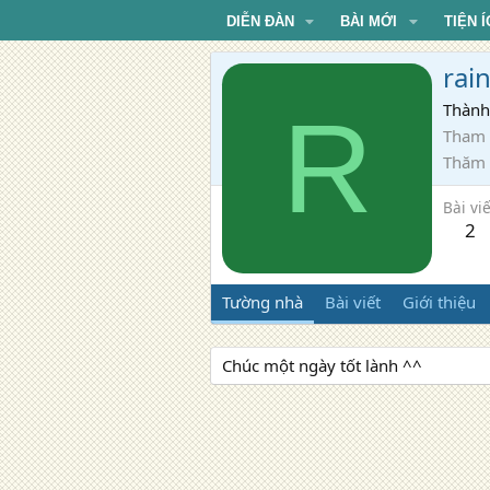
DIỄN ĐÀN
BÀI MỚI
TIỆN Í
rai
R
Thành
Tham 
Thăm
Bài viế
2
Tường nhà
Bài viết
Giới thiệu
Chúc một ngày tốt lành ^^