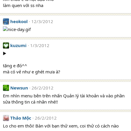
làm quen với ss nha
heokool
12/3/2012
kuzumi
1/3/2012
▶️
tặng e đó^^
mà có vẻ như e ghét mưa à?
Newsun
26/2/2012
Em nhìn menu bên trên nhấn Quản lý tài khoản và vào phần
sửa thông tin cá nhân nhé!!
Thảo Mộc
26/2/2012
Lo cho em thôi! Bàn với bạn thử xem, coi thử có cách nào