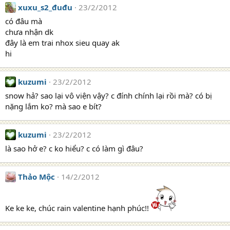
xuxu_s2_đuđu
23/2/2012
có đâu mà
chưa nhận dk
đây là em trai nhox sieu quay ak
hi
kuzumi
23/2/2012
snow hả? sao lại vô viện vậy? c đính chính lại rồi mà? có bị
nặng lắm ko? mà sao e bít?
kuzumi
23/2/2012
là sao hở e? c ko hiểu? c có làm gì đâu?
Thảo Mộc
14/2/2012
Ke ke ke, chúc rain valentine hạnh phúc!!