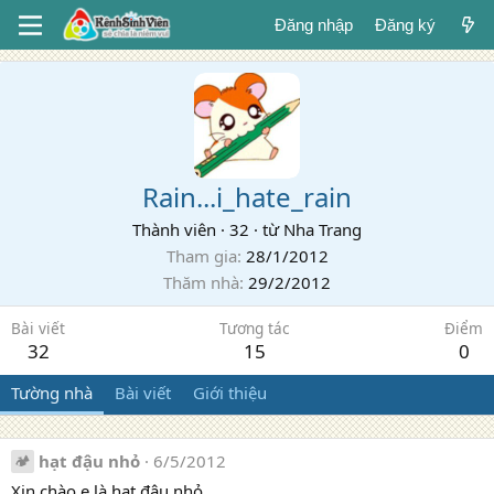
Đăng nhập
Đăng ký
Rain...i_hate_rain
Thành viên
·
32
·
từ
Nha Trang
Tham gia
28/1/2012
Thăm nhà
29/2/2012
Bài viết
Tương tác
Điểm
32
15
0
Tường nhà
Bài viết
Giới thiệu
hạt đậu nhỏ
6/5/2012
Xin chào e là hạt đậu nhỏ