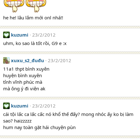
he he! lâu lắm mới onl nhá!!
kuzumi
23/2/2012
uhm, ko sao là tốt rồi, G9 e :x
xuxu_s2_đuđu
23/2/2012
11a1 thpt bình xuyên
huyện bình xuyên
tỉnh vĩnh phúc mà
mà ông ý đi viện ak
kuzumi
23/2/2012
cái tội lấc ca lấc cấc nó khổ thế đấy? mong nhóc ấy ko bị làm
sao? haizzzzz
hum nay toàn gặt hái chuyện pùn