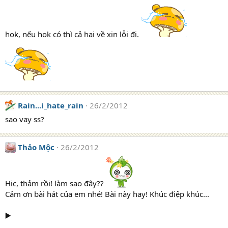
hok, nếu hok có thì cả hai về xin lỗi đi.
Rain...i_hate_rain
26/2/2012
sao vay ss?
Thảo Mộc
26/2/2012
Hic, thảm rồi! làm sao đây??
Cảm ơn bài hát của em nhé! Bài này hay! Khúc điệp khúc...
▶️