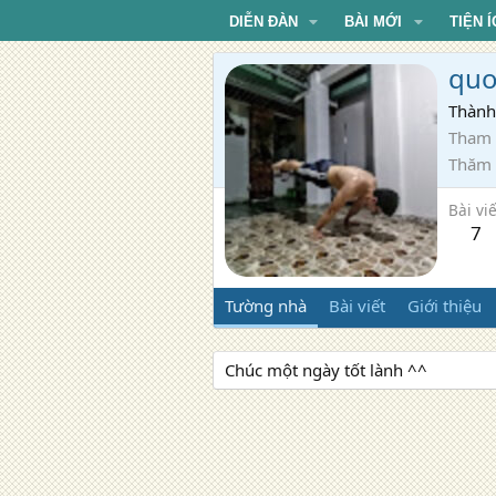
DIỄN ĐÀN
BÀI MỚI
TIỆN Í
quo
Thành
Tham 
Thăm
Bài viế
7
Tường nhà
Bài viết
Giới thiệu
Chúc một ngày tốt lành ^^