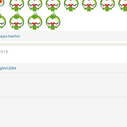
oppa kaishin
2016
glinh2004