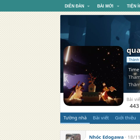
DIỄN ĐÀN
BÀI MỚI
TIỆN Í
qua
Thành 
Time 
Tham
Thăm
Bài viế
443
Tường nhà
Bài viết
Giới thiệu
Nhóc Edogawa
18/1