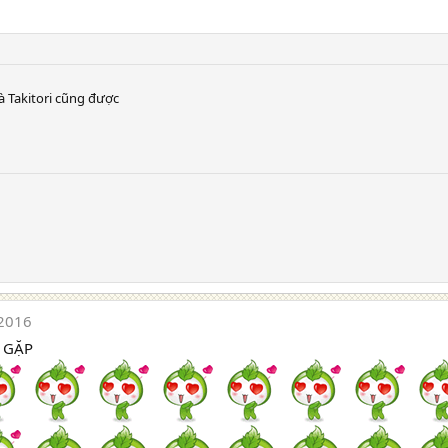
à Takitori cũng được
2016
 GẶP