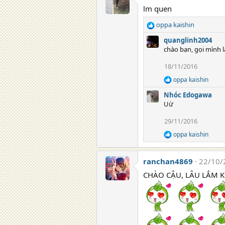
lm quen
oppa kaishin
R
e
quanglinh2004
a
chào bạn, gọi mình l
c
t
18/11/2016
i
oppa kaishin
o
R
e
n
Nhóc Edogawa
a
s
Uừ
c
:
t
29/11/2016
i
o
oppa kaishin
R
n
e
s
a
:
ranchan4869
22/10/
c
t
CHÀO CẬU, LÂU LẮM K
i
o
n
s
: