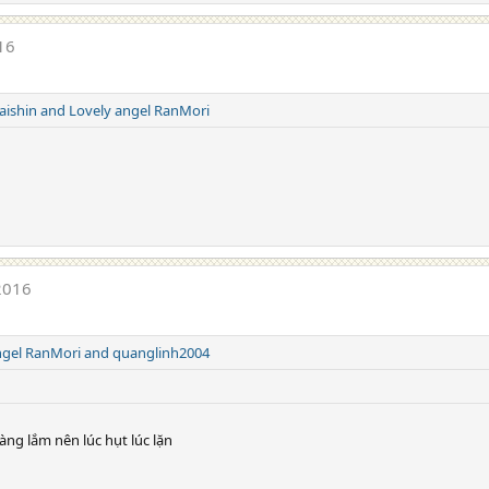
16
aishin
and
Lovely angel RanMori
2016
ngel RanMori
and
quanglinh2004
àng lắm nên lúc hụt lúc lặn