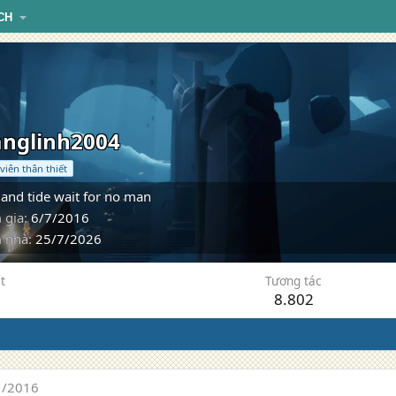
CH
nglinh2004
viên thân thiết
and tide wait for no man
 gia
6/7/2016
 nhà
25/7/2026
t
Tương tác
8.802
1/2016