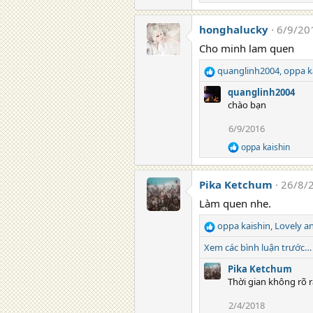
e
a
honghalucky
6/9/20
c
t
Cho minh lam quen
i
o
quanglinh2004
,
oppa k
n
R
s
e
quanglinh2004
:
a
chào bạn
c
t
6/9/2016
i
oppa kaishin
o
R
e
n
a
s
Pika Ketchum
26/8/
c
:
t
Làm quen nhe.
i
o
oppa kaishin
,
Lovely a
n
R
s
e
Xem các bình luận trước…
:
a
c
Pika Ketchum
t
Thời gian không rõ r
i
2/4/2018
o