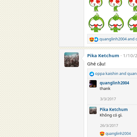
quanglinh2004
and
R
e
a
Pika Ketchum
1/10/
c
t
Ghé cậu!
i
oppa kaishin
and
quan
o
R
n
e
quanglinh2004
s
a
thank
:
c
t
3/3/2017
i
o
Pika Ketchum
n
Không có gì.
s
:
26/3/2017
quanglinh2004
R