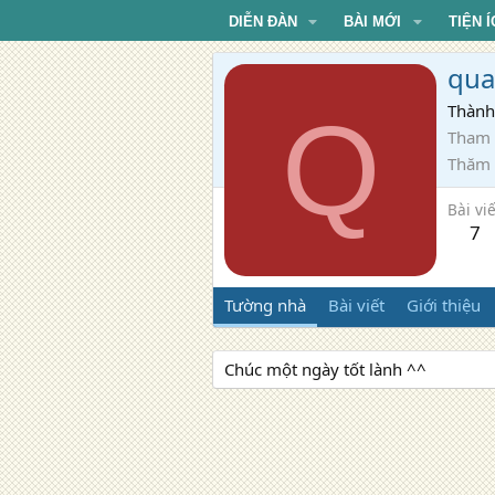
DIỄN ĐÀN
BÀI MỚI
TIỆN Í
qua
Q
Thành
Tham 
Thăm
Bài viế
7
Tường nhà
Bài viết
Giới thiệu
Chúc một ngày tốt lành ^^