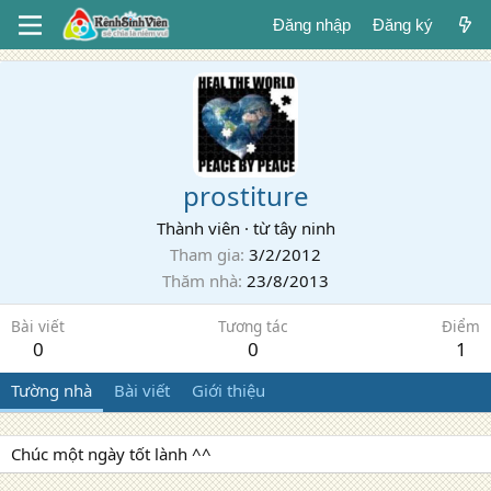
Đăng nhập
Đăng ký
prostiture
Thành viên
·
từ
tây ninh
Tham gia
3/2/2012
Thăm nhà
23/8/2013
Bài viết
Tương tác
Điểm
0
0
1
Tường nhà
Bài viết
Giới thiệu
Chúc một ngày tốt lành ^^