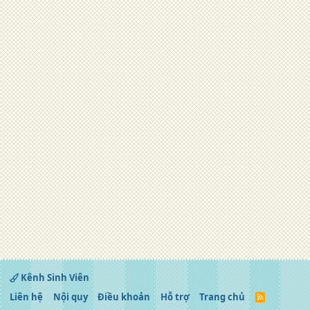
Kênh Sinh Viên
Liên hệ
Nội quy
Điều khoản
Hỗ trợ
Trang chủ
R
S