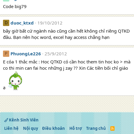
Code big79
duoc_ktxd
19/10/2012
D
bây giờ bất cứ ngành nào cũng cần hết không chỉ riêng QTKD
đâu. Bạn nên học word, excel hay access chẳng hạn
PhuongLe226
25/9/2012
P
E cóa 1 thắc mắc : Hoc QTKD có cần hoc them tin hoc ko > mà
co thi min can fai hoc những j zay ?? Xin Các tiền bối chỉ giáo
ạ
Kênh Sinh Viên
Liên hệ
Nội quy
Điều khoản
Hỗ trợ
Trang chủ
R
S