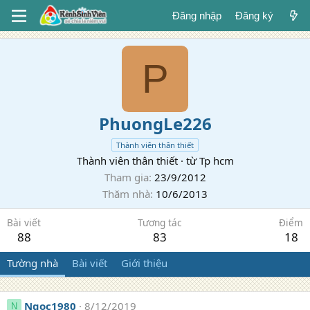
Đăng nhập
Đăng ký
P
PhuongLe226
Thành viên thân thiết
Thành viên thân thiết
·
từ
Tp hcm
Tham gia
23/9/2012
Thăm nhà
10/6/2013
Bài viết
Tương tác
Điểm
88
83
18
Tường nhà
Bài viết
Giới thiệu
Ngoc1980
8/12/2019
N