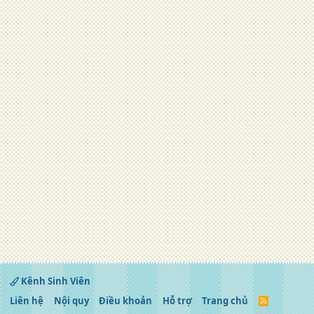
Kênh Sinh Viên
Liên hệ
Nội quy
Điều khoản
Hỗ trợ
Trang chủ
R
S