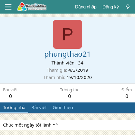
Đăng nhập
Đăng ký
P
phungthao21
Thành viên
·
34
Tham gia
4/3/2019
Thăm nhà
19/10/2020
Bài viết
Tương tác
Điểm
0
0
0
Tường nhà
Bài viết
Giới thiệu
Chúc một ngày tốt lành ^^